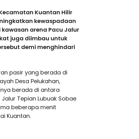
Kecamatan Kuantan Hilir
meningkatkan kewaspadaan
di kawasan arena Pacu Jalur
kat juga diimbau untuk
 tersebut demi menghindari
ran pasir yang berada di
layah Desa Pelukahan,
inya berada di antara
 Jalur Tepian Lubuak Sobae
lama beberapa menit
ai Kuantan.