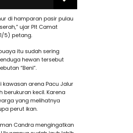
ur di hamparan pasir pulau
erah,” ujar Plt Camat
1/5) petang.
uaya itu sudah sering
 menduga hewan tersebut
butan “Beni”.
di kawasan arena Pacu Jalur
 berukuran kecil. Karena
warga yang melihatnya
a perut ikan.
ahman Candra mengingatkan