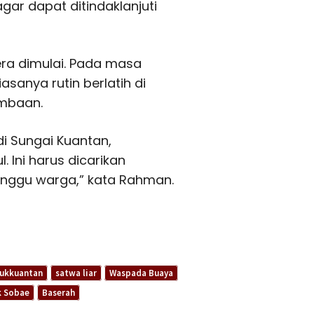
gar dapat ditindaklanjuti
era dimulai. Pada masa
sanya rutin berlatih di
ombaan.
di Sungai Kuantan,
 Ini harus dicarikan
nggu warga,” kata Rahman.
lukkuantan
satwa liar
Waspada Buaya
k Sobae
Baserah