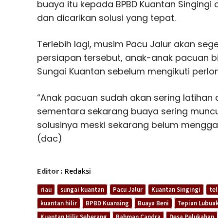
buaya itu kepada BPBD Kuantan Singingi a
dan dicarikan solusi yang tepat.
Terlebih lagi, musim Pacu Jalur akan seg
persiapan tersebut, anak-anak pacuan bia
Sungai Kuantan sebelum mengikuti perl
“Anak pacuan sudah akan sering latihan 
sementara sekarang buaya sering muncul.
solusinya meski sekarang belum mengga
(dac)
Editor :
Redaksi
riau
sungai kuantan
Pacu Jalur
Kuantan Singingi
te
kuantan hilir
BPBD Kuansing
Buaya Beni
Tepian Lubua
Kuantan Hilir Seberang
Rahman Candra
Desa Pelukahan