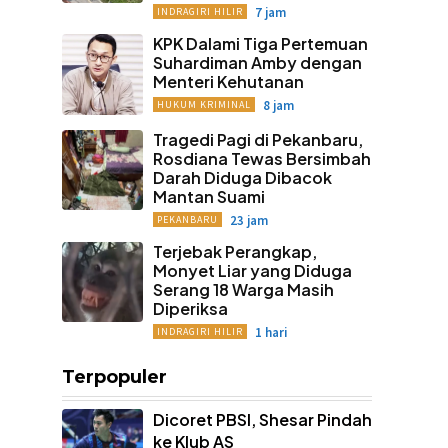
7 jam
INDRAGIRI HILIR
KPK Dalami Tiga Pertemuan
Suhardiman Amby dengan
Menteri Kehutanan
8 jam
HUKUM KRIMINAL
Tragedi Pagi di Pekanbaru,
Rosdiana Tewas Bersimbah
Darah Diduga Dibacok
Mantan Suami
23 jam
PEKANBARU
Terjebak Perangkap,
Monyet Liar yang Diduga
Serang 18 Warga Masih
Diperiksa
1 hari
INDRAGIRI HILIR
Terpopuler
Dicoret PBSI, Shesar Pindah
ke Klub AS