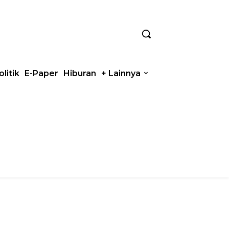
olitik
E-Paper
Hiburan
+ Lainnya