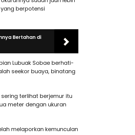
l. Ukurannya sudah jauh lebih
yang berpotensi
nnya Bertahan di
pian Lubuak Sobae berhati-
lah seekor buaya, binatang
ring terlihat berjemur itu
 dua meter dengan ukuran
 telah melaporkan kemunculan