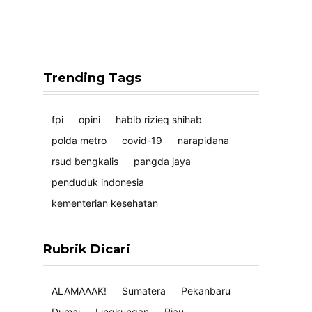
Trending Tags
fpi
opini
habib rizieq shihab
polda metro
covid-19
narapidana
rsud bengkalis
pangda jaya
penduduk indonesia
kementerian kesehatan
Rubrik Dicari
ALAMAAAK!
Sumatera
Pekanbaru
Dumai
Lingkungan
Riau