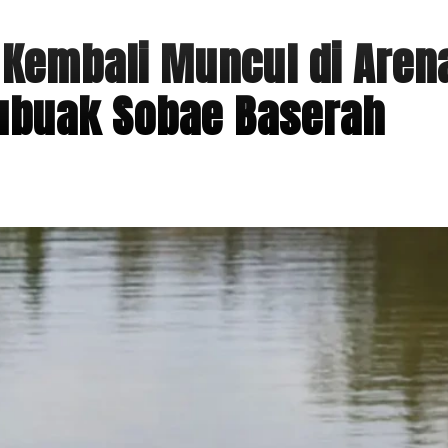
 Kembali Muncul di Aren
Lubuak Sobae Baserah