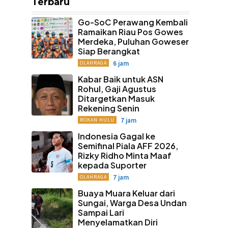
Terbaru
Go-SoC Perawang Kembali
Ramaikan Riau Pos Gowes
Merdeka, Puluhan Goweser
Siap Berangkat
6 jam
OLAHRAGA
Kabar Baik untuk ASN
Rohul, Gaji Agustus
Ditargetkan Masuk
Rekening Senin
7 jam
ROKAN HULU
Indonesia Gagal ke
Semifinal Piala AFF 2026,
Rizky Ridho Minta Maaf
kepada Suporter
7 jam
OLAHRAGA
Buaya Muara Keluar dari
Sungai, Warga Desa Undan
Sampai Lari
Menyelamatkan Diri