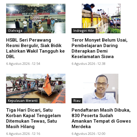
Olahraga
Indragiri Hilir
HSBL Seri Perawang
Teror Monyet Belum Usai,
Resmi Bergulir, Siak Bidik
Pembelajaran Daring
Lahirkan Wakil Tangguh ke
Diterapkan Demi
DBL
Keselamatan Siswa
6 Agustus 2026 -12:54
6 Agustus 2026 -12:38
Kepulauan Meranti
Riau
Tiga Hari Dicari, Satu
Pendaftaran Masih Dibuka,
Korban Kapal Tenggelam
830 Peserta Sudah
Ditemukan Tewas, Satu
Amankan Tempat di Gowes
Masih Hilang
Merdeka
6 Agustus 2026 -12:16
6 Agustus 2026 -12:00