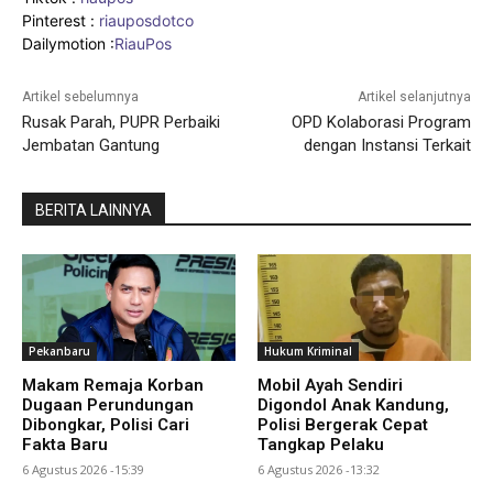
Pinterest :
riauposdotco
Dailymotion :
RiauPos
Artikel sebelumnya
Artikel selanjutnya
Rusak Parah, PUPR Perbaiki
OPD Kolaborasi Program
Jembatan Gantung
dengan Instansi Terkait
BERITA LAINNYA
Pekanbaru
Hukum Kriminal
Makam Remaja Korban
Mobil Ayah Sendiri
Dugaan Perundungan
Digondol Anak Kandung,
Dibongkar, Polisi Cari
Polisi Bergerak Cepat
Fakta Baru
Tangkap Pelaku
6 Agustus 2026 -15:39
6 Agustus 2026 -13:32