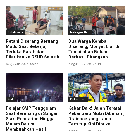
Pelalawan
Indragiri Hilir
Petani Diserang Beruang
Dua Warga Kembali
Madu Saat Bekerja,
Diserang, Monyet Liar di
Terluka Parah dan
Tembilahan Belum
Dilarikan ke RSUD Selasih
Berhasil Ditangkap
6 Agustus 2026 -08:35
6 Agustus 2026 -08:14
Siak
Pekanbaru
Pelajar SMP Tenggelam
Kabar Baik! Jalan Teratai
Saat Berenang di Sungai
Pekanbaru Mulai Dibenahi,
Siak, Pencarian Hingga
Drainase yang Lama
Malam Belum
Tertutup Kini Dibuka
Membuahkan Hasil
5 Agustus 2026 -10:37