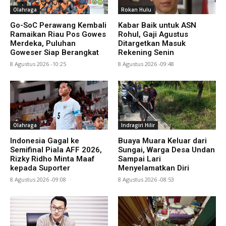
Olahraga
Rokan Hulu
Go-SoC Perawang Kembali
Kabar Baik untuk ASN
Ramaikan Riau Pos Gowes
Rohul, Gaji Agustus
Merdeka, Puluhan
Ditargetkan Masuk
Goweser Siap Berangkat
Rekening Senin
8 Agustus 2026 -10:25
8 Agustus 2026 -09:48
Olahraga
Indragiri Hilir
Indonesia Gagal ke
Buaya Muara Keluar dari
Semifinal Piala AFF 2026,
Sungai, Warga Desa Undan
Rizky Ridho Minta Maaf
Sampai Lari
kepada Suporter
Menyelamatkan Diri
8 Agustus 2026 -09:08
8 Agustus 2026 -08:53