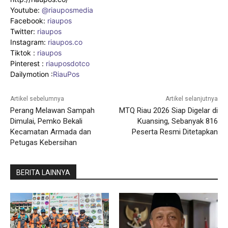
Youtube:
@riauposmedia
Facebook:
riaupos
Twitter:
riaupos
Instagram:
riaupos.co
Tiktok :
riaupos
Pinterest :
riauposdotco
Dailymotion :
RiauPos
Artikel sebelumnya
Artikel selanjutnya
Perang Melawan Sampah
MTQ Riau 2026 Siap Digelar di
Dimulai, Pemko Bekali
Kuansing, Sebanyak 816
Kecamatan Armada dan
Peserta Resmi Ditetapkan
Petugas Kebersihan
BERITA LAINNYA