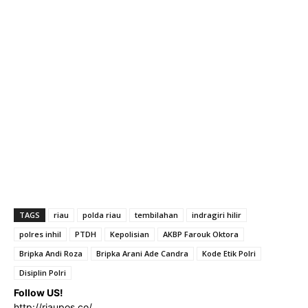
TAGS
riau
polda riau
tembilahan
indragiri hilir
polres inhil
PTDH
Kepolisian
AKBP Farouk Oktora
Bripka Andi Roza
Bripka Arani Ade Candra
Kode Etik Polri
Disiplin Polri
Follow US!
http://riaupos.co/