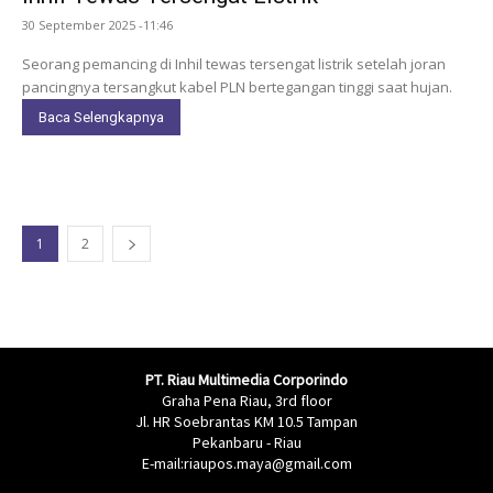
30 September 2025 -11:46
Seorang pemancing di Inhil tewas tersengat listrik setelah joran
pancingnya tersangkut kabel PLN bertegangan tinggi saat hujan.
Baca Selengkapnya
1
2
PT. Riau Multimedia Corporindo
Graha Pena Riau, 3rd floor
Jl. HR Soebrantas KM 10.5 Tampan
Pekanbaru - Riau
E-mail:riaupos.maya@gmail.com