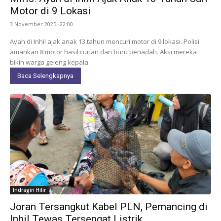
Motor di 9 Lokasi
3 November 2025 -22:00
Ayah di Inhil ajak anak 13 tahun mencuri motor di 9 lokasi. Polisi
amankan 8 motor hasil curian dan buru penadah. Aksi mereka
bikin warga geleng kepala.
Baca Selengkapnya
Indragiri Hilir
Joran Tersangkut Kabel PLN, Pemancing di
Inhil Tewas Tersengat Listrik