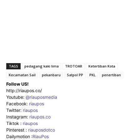
TAGS
pedagang kaki lima
TROTOAR
Ketertiban Kota
Kecamatan Sail
pekanbaru
Satpol PP
PKL
penertiban
Follow US!
http://riaupos.co/
Youtube:
@riauposmedia
Facebook:
riaupos
Twitter:
riaupos
Instagram:
riaupos.co
Tiktok :
riaupos
Pinterest :
riauposdotco
Dailymotion :
RiauPos