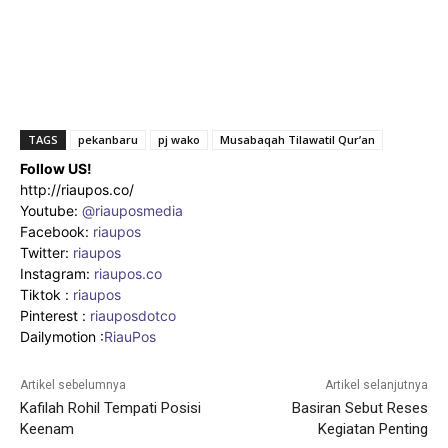
TAGS
pekanbaru
pj wako
Musabaqah Tilawatil Qur’an
Follow US!
http://riaupos.co/
Youtube:
@riauposmedia
Facebook:
riaupos
Twitter:
riaupos
Instagram:
riaupos.co
Tiktok :
riaupos
Pinterest :
riauposdotco
Dailymotion :
RiauPos
Artikel sebelumnya
Artikel selanjutnya
Kafilah Rohil Tempati Posisi
Basiran Sebut Reses
Keenam
Kegiatan Penting