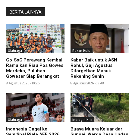
BERITA LAINNYA
Olahraga
Rokan Hulu
Go-SoC Perawang Kembali
Kabar Baik untuk ASN
Ramaikan Riau Pos Gowes
Rohul, Gaji Agustus
Merdeka, Puluhan
Ditargetkan Masuk
Goweser Siap Berangkat
Rekening Senin
8 Agustus 2026 -10:25
8 Agustus 2026 -09:48
Olahraga
Indragiri Hilir
Indonesia Gagal ke
Buaya Muara Keluar dari
Semifinal Piala AFF 2026,
Sungai, Warga Desa Undan