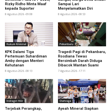
Rizky Ridho Minta Maaf
Sampai Lari
kepada Suporter
Menyelamatkan Diri
8 Agustus 2026 -09:08
8 Agustus 2026 -08:53
Hukum Kriminal
Pekanbaru
KPK Dalami Tiga
Tragedi Pagi di Pekanbaru,
Pertemuan Suhardiman
Rosdiana Tewas
Amby dengan Menteri
Bersimbah Darah Diduga
Kehutanan
Dibacok Mantan Suami
8 Agustus 2026 -08:13
7 Agustus 2026 -17:11
Indragiri Hilir
Olahraga
Terjebak Perangkap,
Ayeah Mineral Siapkan