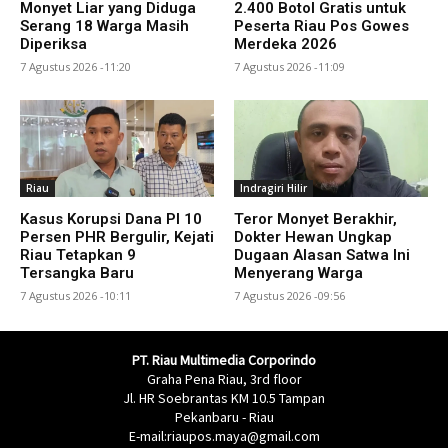
Monyet Liar yang Diduga
2.400 Botol Gratis untuk
Serang 18 Warga Masih
Peserta Riau Pos Gowes
Diperiksa
Merdeka 2026
7 Agustus 2026 -11:20
7 Agustus 2026 -11:09
Riau
Indragiri Hilir
Kasus Korupsi Dana PI 10
Teror Monyet Berakhir,
Persen PHR Bergulir, Kejati
Dokter Hewan Ungkap
Riau Tetapkan 9
Dugaan Alasan Satwa Ini
Tersangka Baru
Menyerang Warga
7 Agustus 2026 -10:11
7 Agustus 2026 -09:56
PT. Riau Multimedia Corporindo
Graha Pena Riau, 3rd floor
Jl. HR Soebrantas KM 10.5 Tampan
Pekanbaru - Riau
E-mail:riaupos.maya@gmail.com