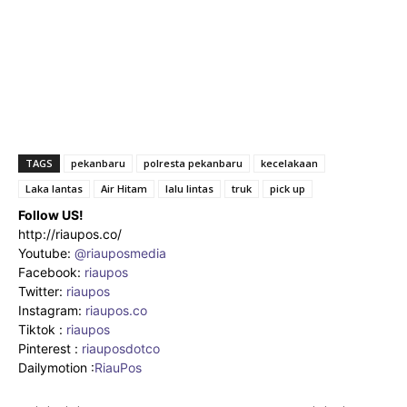
TAGS
pekanbaru
polresta pekanbaru
kecelakaan
Laka lantas
Air Hitam
lalu lintas
truk
pick up
Follow US!
http://riaupos.co/
Youtube:
@riauposmedia
Facebook:
riaupos
Twitter:
riaupos
Instagram:
riaupos.co
Tiktok :
riaupos
Pinterest :
riauposdotco
Dailymotion :
RiauPos