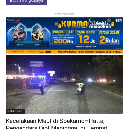
Baca Selengkapnya
- Advertisement -
Pekanbaru
Kecelakaan Maut di Soekarno–Hatta,
Pengendara Ojol Meninggal di Tempat