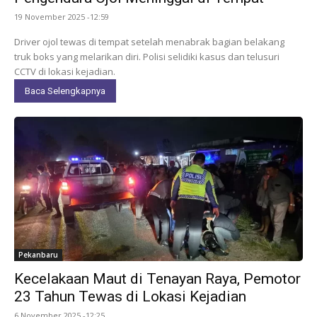
19 November 2025 -12:59
Driver ojol tewas di tempat setelah menabrak bagian belakang
truk boks yang melarikan diri. Polisi selidiki kasus dan telusuri
CCTV di lokasi kejadian.
Baca Selengkapnya
Pekanbaru
Kecelakaan Maut di Tenayan Raya, Pemotor
23 Tahun Tewas di Lokasi Kejadian
6 November 2025 -12:25