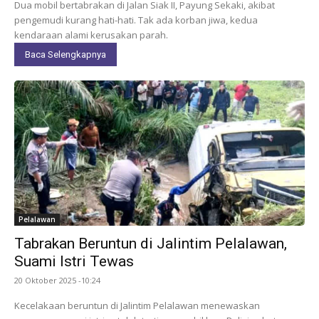
Dua mobil bertabrakan di Jalan Siak II, Payung Sekaki, akibat
pengemudi kurang hati-hati. Tak ada korban jiwa, kedua
kendaraan alami kerusakan parah.
Baca Selengkapnya
Pelalawan
Tabrakan Beruntun di Jalintim Pelalawan,
Suami Istri Tewas
20 Oktober 2025 -10:24
Kecelakaan beruntun di Jalintim Pelalawan menewaskan