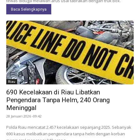
tewas diduga melawan arus usai tabrakan dengan truk box.
Baca Selengkapnya
Riau
690 Kecelakaan di Riau Libatkan
Pengendara Tanpa Helm, 240 Orang
Meninggal
28 Januari 2026 -09:42
Polda Riau mencatat 2.457 kecelakaan sepanjang 2025. Sebanyak
690 kasus melibatkan pengendara tanpa helm dengan korban