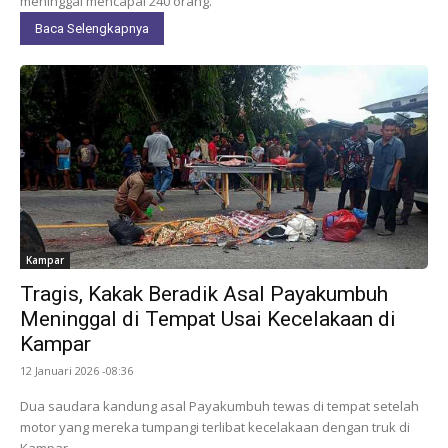
meninggal mencapai 240 orang.
Baca Selengkapnya
Kampar
Tragis, Kakak Beradik Asal Payakumbuh
Meninggal di Tempat Usai Kecelakaan di
Kampar
12 Januari 2026 -08:36
Dua saudara kandung asal Payakumbuh tewas di tempat setelah
motor yang mereka tumpangi terlibat kecelakaan dengan truk di
Kampar.