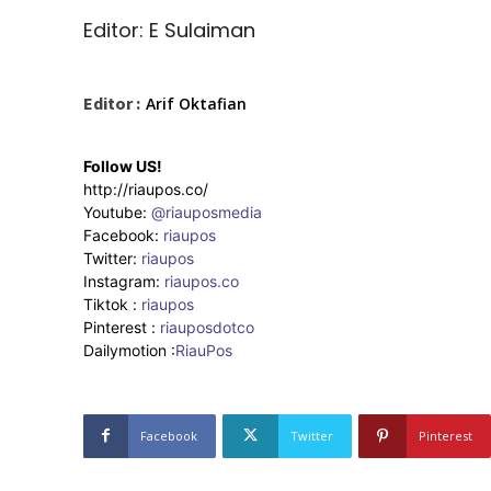
Editor: E Sulaiman
Editor :
Arif Oktafian
Follow US!
http://riaupos.co/
Youtube:
@riauposmedia
Facebook:
riaupos
Twitter:
riaupos
Instagram:
riaupos.co
Tiktok :
riaupos
Pinterest :
riauposdotco
Dailymotion :
RiauPos
Facebook
Twitter
Pinterest