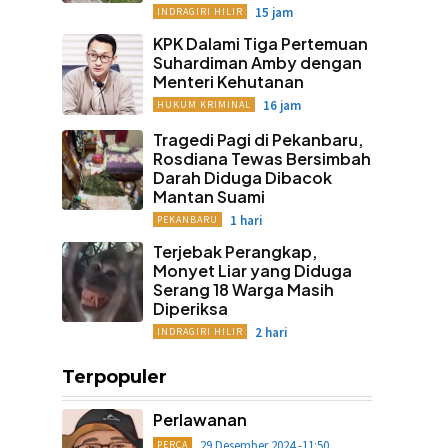
15 jam
INDRAGIRI HILIR
KPK Dalami Tiga Pertemuan
Suhardiman Amby dengan
Menteri Kehutanan
16 jam
HUKUM KRIMINAL
Tragedi Pagi di Pekanbaru,
Rosdiana Tewas Bersimbah
Darah Diduga Dibacok
Mantan Suami
1 hari
PEKANBARU
Terjebak Perangkap,
Monyet Liar yang Diduga
Serang 18 Warga Masih
Diperiksa
2 hari
INDRAGIRI HILIR
Terpopuler
Perlawanan
29 Desember 2024 -11:50
PERCA