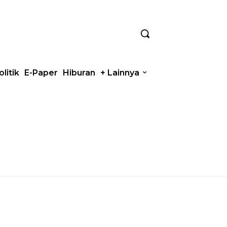
olitik
E-Paper
Hiburan
+ Lainnya