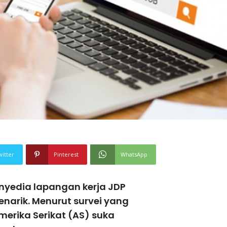
witter
Pinterest
WhatsApp
nyedia lapangan kerja JDP
narik. Menurut survei yang
merika Serikat (AS) suka