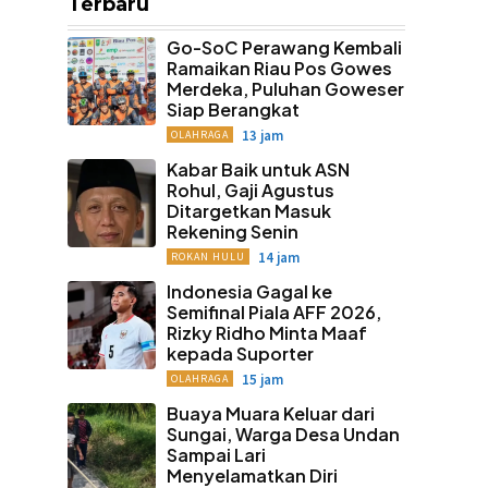
Terbaru
Go-SoC Perawang Kembali
Ramaikan Riau Pos Gowes
Merdeka, Puluhan Goweser
Siap Berangkat
13 jam
OLAHRAGA
Kabar Baik untuk ASN
Rohul, Gaji Agustus
Ditargetkan Masuk
Rekening Senin
14 jam
ROKAN HULU
Indonesia Gagal ke
Semifinal Piala AFF 2026,
Rizky Ridho Minta Maaf
kepada Suporter
15 jam
OLAHRAGA
Buaya Muara Keluar dari
Sungai, Warga Desa Undan
Sampai Lari
Menyelamatkan Diri