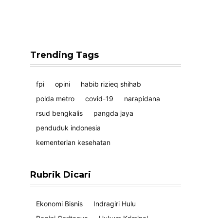
Trending Tags
fpi
opini
habib rizieq shihab
polda metro
covid-19
narapidana
rsud bengkalis
pangda jaya
penduduk indonesia
kementerian kesehatan
Rubrik Dicari
Ekonomi Bisnis
Indragiri Hulu