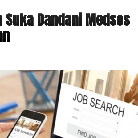
ta Suka Dandani Medsos
an