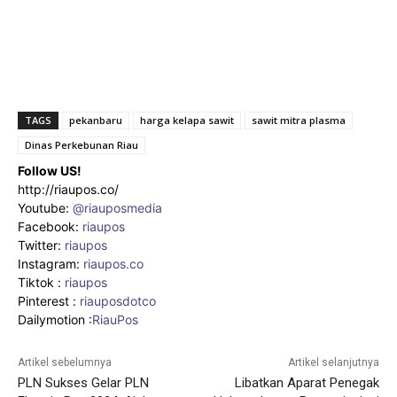
TAGS
pekanbaru
harga kelapa sawit
sawit mitra plasma
Dinas Perkebunan Riau
Follow US!
http://riaupos.co/
Youtube:
@riauposmedia
Facebook:
riaupos
Twitter:
riaupos
Instagram:
riaupos.co
Tiktok :
riaupos
Pinterest :
riauposdotco
Dailymotion :
RiauPos
Artikel sebelumnya
Artikel selanjutnya
PLN Sukses Gelar PLN
Libatkan Aparat Penegak