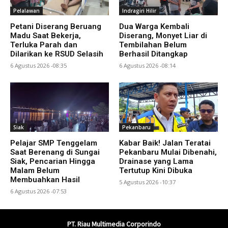
Pelalawan
Indragiri Hilir
Petani Diserang Beruang
Dua Warga Kembali
Madu Saat Bekerja,
Diserang, Monyet Liar di
Terluka Parah dan
Tembilahan Belum
Dilarikan ke RSUD Selasih
Berhasil Ditangkap
6 Agustus 2026 -08:35
6 Agustus 2026 -08:14
Siak
Pekanbaru
Pelajar SMP Tenggelam
Kabar Baik! Jalan Teratai
Saat Berenang di Sungai
Pekanbaru Mulai Dibenahi,
Siak, Pencarian Hingga
Drainase yang Lama
Malam Belum
Tertutup Kini Dibuka
Membuahkan Hasil
5 Agustus 2026 -10:37
6 Agustus 2026 -07:53
PT. Riau Multimedia Corporindo