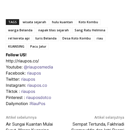
TAGS
wisata sejarah
hulu kuantan
Koto Kombu
warga Belanda
napak tilas sejarah
Sang Ratu Helmina
rel kereta api
turis Belanda
Desa Koto Kombu
riau
KUANSING
Pacu Jalur
Follow US!
http://riaupos.co/
Youtube:
@riauposmedia
Facebook:
riaupos
Twitter:
riaupos
Instagram:
riaupos.co
Tiktok :
riaupos
Pinterest :
riauposdotco
Dailymotion :
RiauPos
Artikel sebelumnya
Artikel selanjutnya
Air Sungai Kuantan Mulai
Sempat Tertunda, Fakhriadi