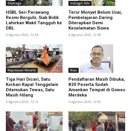
Olahraga
Indragiri Hilir
HSBL Seri Perawang
Teror Monyet Belum Usai,
Resmi Bergulir, Siak Bidik
Pembelajaran Daring
Lahirkan Wakil Tangguh ke
Diterapkan Demi
DBL
Keselamatan Siswa
6 Agustus 2026 -12:54
6 Agustus 2026 -12:38
Kepulauan Meranti
Riau
Tiga Hari Dicari, Satu
Pendaftaran Masih Dibuka,
Korban Kapal Tenggelam
830 Peserta Sudah
Ditemukan Tewas, Satu
Amankan Tempat di Gowes
Masih Hilang
Merdeka
6 Agustus 2026 -12:16
6 Agustus 2026 -12:00