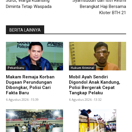
Surut, Warga Kuansing
Syamsuddin dan Istri Resmi
Diminta Tetap Waspada
Berangkat Haji Bersama
Kloter BTH 21
BERITA LAINNYA
Pekanbaru
Hukum Kriminal
Makam Remaja Korban
Mobil Ayah Sendiri
Dugaan Perundungan
Digondol Anak Kandung,
Dibongkar, Polisi Cari
Polisi Bergerak Cepat
Fakta Baru
Tangkap Pelaku
6 Agustus 2026 -15:39
6 Agustus 2026 -13:32