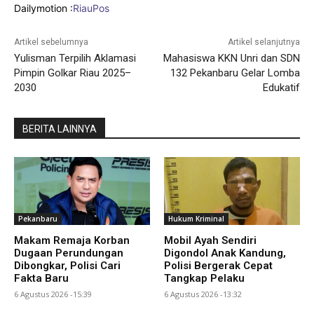
Dailymotion :
RiauPos
Artikel sebelumnya
Artikel selanjutnya
Yulisman Terpilih Aklamasi
Mahasiswa KKN Unri dan SDN
Pimpin Golkar Riau 2025–
132 Pekanbaru Gelar Lomba
2030
Edukatif
BERITA LAINNYA
Pekanbaru
Hukum Kriminal
Makam Remaja Korban
Mobil Ayah Sendiri
Dugaan Perundungan
Digondol Anak Kandung,
Dibongkar, Polisi Cari
Polisi Bergerak Cepat
Fakta Baru
Tangkap Pelaku
6 Agustus 2026 -15:39
6 Agustus 2026 -13:32