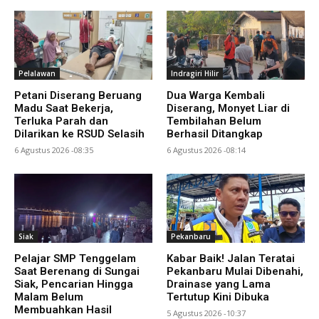
Pelalawan
Indragiri Hilir
Petani Diserang Beruang
Dua Warga Kembali
Madu Saat Bekerja,
Diserang, Monyet Liar di
Terluka Parah dan
Tembilahan Belum
Dilarikan ke RSUD Selasih
Berhasil Ditangkap
6 Agustus 2026 -08:35
6 Agustus 2026 -08:14
Siak
Pekanbaru
Pelajar SMP Tenggelam
Kabar Baik! Jalan Teratai
Saat Berenang di Sungai
Pekanbaru Mulai Dibenahi,
Siak, Pencarian Hingga
Drainase yang Lama
Malam Belum
Tertutup Kini Dibuka
Membuahkan Hasil
5 Agustus 2026 -10:37