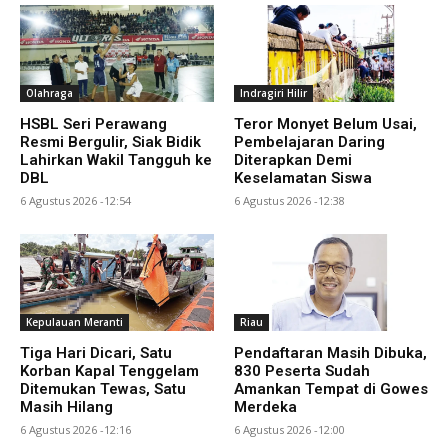
Olahraga
Indragiri Hilir
HSBL Seri Perawang
Teror Monyet Belum Usai,
Resmi Bergulir, Siak Bidik
Pembelajaran Daring
Lahirkan Wakil Tangguh ke
Diterapkan Demi
DBL
Keselamatan Siswa
6 Agustus 2026 -12:54
6 Agustus 2026 -12:38
Kepulauan Meranti
Riau
Tiga Hari Dicari, Satu
Pendaftaran Masih Dibuka,
Korban Kapal Tenggelam
830 Peserta Sudah
Ditemukan Tewas, Satu
Amankan Tempat di Gowes
Masih Hilang
Merdeka
6 Agustus 2026 -12:16
6 Agustus 2026 -12:00