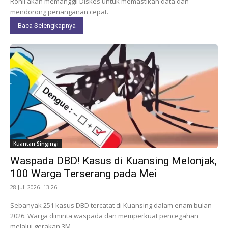
Rohil akan memanggil Diskes untuk memastikan data dan
mendorong penanganan cepat.
Baca Selengkapnya
Kuantan Singingi
Waspada DBD! Kasus di Kuansing Melonjak,
100 Warga Terserang pada Mei
28 Juli 2026 -13:26
Sebanyak 251 kasus DBD tercatat di Kuansing dalam enam bulan
2026. Warga diminta waspada dan memperkuat pencegahan
melalui gerakan 3M.