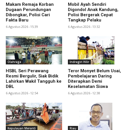
Makam Remaja Korban
Mobil Ayah Sendiri
Dugaan Perundungan
Digondol Anak Kandung,
Dibongkar, Polisi Cari
Polisi Bergerak Cepat
Fakta Baru
Tangkap Pelaku
6 Agustus 2026 -15:39
6 Agustus 2026 -13:32
Olahraga
Indragiri Hilir
HSBL Seri Perawang
Teror Monyet Belum Usai,
Resmi Bergulir, Siak Bidik
Pembelajaran Daring
Lahirkan Wakil Tangguh ke
Diterapkan Demi
DBL
Keselamatan Siswa
6 Agustus 2026 -12:54
6 Agustus 2026 -12:38
Kepulauan Meranti
Riau