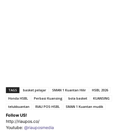
TAGS
basket pelajar
SMAN 1 Kuantan Hilir
HSBL 2026
Honda HSBL
Perbasi Kuansing
bola basket
KUANSING
telukkuantan
RIAU POS-HSBL
SMAN 1 Kuantan mudik
Follow US!
http://riaupos.co/
Youtube:
@riauposmedia