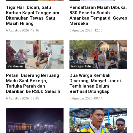
Tiga Hari Dicari, Satu
Pendaftaran Masih Dibuka,
Korban Kapal Tenggelam
830 Peserta Sudah
Ditemukan Tewas, Satu
Amankan Tempat di Gowes
Masih Hilang
Merdeka
6 Agustus 2026 -12:16
6 Agustus 2026 -12:00
Pelalawan
Indragiri Hilir
Petani Diserang Beruang
Dua Warga Kembali
Madu Saat Bekerja,
Diserang, Monyet Liar di
Terluka Parah dan
Tembilahan Belum
Dilarikan ke RSUD Selasih
Berhasil Ditangkap
6 Agustus 2026 -08:35
6 Agustus 2026 -08:14