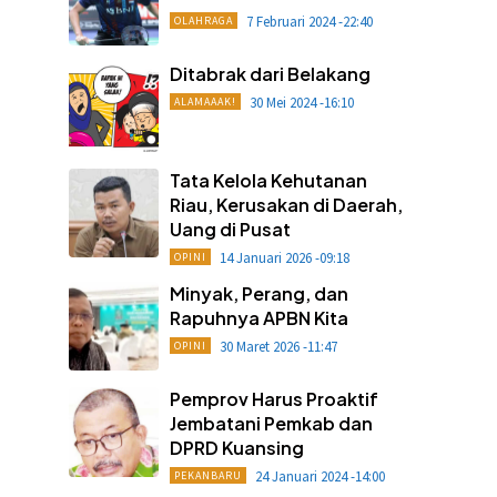
7 Februari 2024 -22:40
OLAHRAGA
Ditabrak dari Belakang
30 Mei 2024 -16:10
ALAMAAAK!
Tata Kelola Kehutanan
Riau, Kerusakan di Daerah,
Uang di Pusat
14 Januari 2026 -09:18
OPINI
Minyak, Perang, dan
Rapuhnya APBN Kita
30 Maret 2026 -11:47
OPINI
Pemprov Harus Proaktif
Jembatani Pemkab dan
DPRD Kuansing
24 Januari 2024 -14:00
PEKANBARU