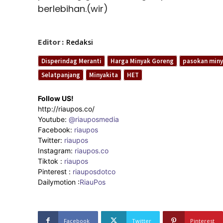
berlebihan.(wir)
Editor :
Redaksi
Disperindag Meranti
Harga Minyak Goreng
pasokan min
Selatpanjang
Minyakita
HET
Follow US!
http://riaupos.co/
Youtube:
@riauposmedia
Facebook:
riaupos
Twitter:
riaupos
Instagram:
riaupos.co
Tiktok :
riaupos
Pinterest :
riauposdotco
Dailymotion :
RiauPos
Facebook
Twitter
Pinterest