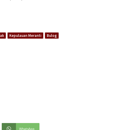
yak
Kepulauan Meranti
Bulog
WhatsApp