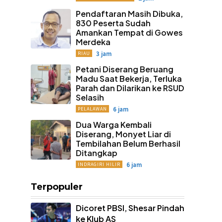
Pendaftaran Masih Dibuka,
830 Peserta Sudah
Amankan Tempat di Gowes
Merdeka
3 jam
RIAU
Petani Diserang Beruang
Madu Saat Bekerja, Terluka
Parah dan Dilarikan ke RSUD
Selasih
6 jam
PELALAWAN
Dua Warga Kembali
Diserang, Monyet Liar di
Tembilahan Belum Berhasil
Ditangkap
6 jam
INDRAGIRI HILIR
Terpopuler
Dicoret PBSI, Shesar Pindah
ke Klub AS