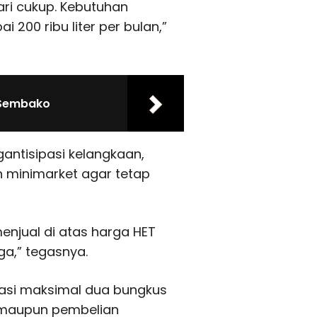
ari cukup. Kebutuhan
 200 ribu liter per bulan,”
t Sembako
antisipasi kelangkaan,
 minimarket agar tetap
njual di atas harga HET
ga,” tegasnya.
atasi maksimal dua bungkus
maupun pembelian