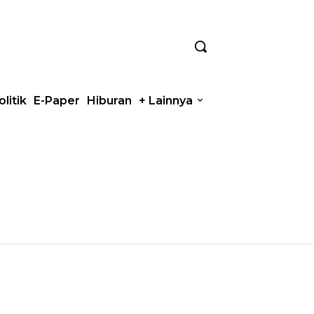
olitik
E-Paper
Hiburan
+ Lainnya