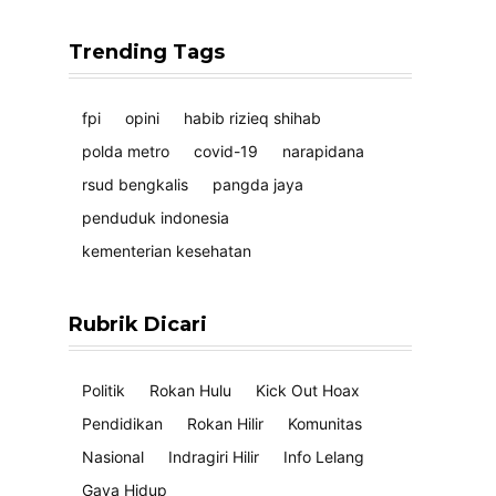
Trending Tags
fpi
opini
habib rizieq shihab
polda metro
covid-19
narapidana
rsud bengkalis
pangda jaya
penduduk indonesia
kementerian kesehatan
Rubrik Dicari
Politik
Rokan Hulu
Kick Out Hoax
Pendidikan
Rokan Hilir
Komunitas
Nasional
Indragiri Hilir
Info Lelang
Gaya Hidup