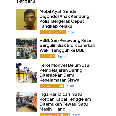
Terbaru
Mobil Ayah Sendiri
Digondol Anak Kandung,
Polisi Bergerak Cepat
Tangkap Pelaku
1 jam
HUKUM KRIMINAL
HSBL Seri Perawang Resmi
Bergulir, Siak Bidik Lahirkan
Wakil Tangguh ke DBL
2 jam
OLAHRAGA
Teror Monyet Belum Usai,
Pembelajaran Daring
Diterapkan Demi
Keselamatan Siswa
2 jam
INDRAGIRI HILIR
Tiga Hari Dicari, Satu
Korban Kapal Tenggelam
Ditemukan Tewas, Satu
Masih Hilang
2 jam
KEPULAUAN MERANTI