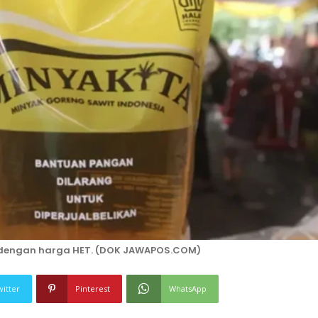
l dengan harga HET. (DOK JAWAPOS.COM)
witter
Pinterest
WhatsApp