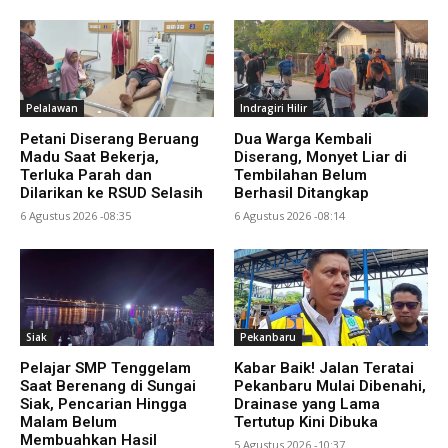
Pelalawan
Indragiri Hilir
Petani Diserang Beruang
Dua Warga Kembali
Madu Saat Bekerja,
Diserang, Monyet Liar di
Terluka Parah dan
Tembilahan Belum
Dilarikan ke RSUD Selasih
Berhasil Ditangkap
6 Agustus 2026 -08:35
6 Agustus 2026 -08:14
Siak
Pekanbaru
Pelajar SMP Tenggelam
Kabar Baik! Jalan Teratai
Saat Berenang di Sungai
Pekanbaru Mulai Dibenahi,
Siak, Pencarian Hingga
Drainase yang Lama
Malam Belum
Tertutup Kini Dibuka
Membuahkan Hasil
5 Agustus 2026 -10:37