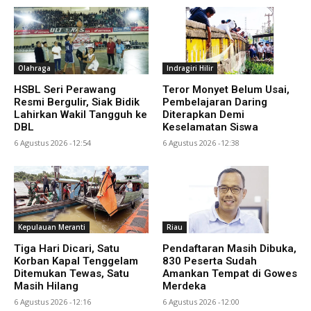
Olahraga
Indragiri Hilir
HSBL Seri Perawang
Teror Monyet Belum Usai,
Resmi Bergulir, Siak Bidik
Pembelajaran Daring
Lahirkan Wakil Tangguh ke
Diterapkan Demi
DBL
Keselamatan Siswa
6 Agustus 2026 -12:54
6 Agustus 2026 -12:38
Kepulauan Meranti
Riau
Tiga Hari Dicari, Satu
Pendaftaran Masih Dibuka,
Korban Kapal Tenggelam
830 Peserta Sudah
Ditemukan Tewas, Satu
Amankan Tempat di Gowes
Masih Hilang
Merdeka
6 Agustus 2026 -12:16
6 Agustus 2026 -12:00