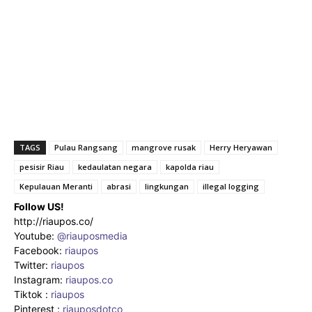
TAGS
Pulau Rangsang
mangrove rusak
Herry Heryawan
pesisir Riau
kedaulatan negara
kapolda riau
Kepulauan Meranti
abrasi
lingkungan
illegal logging
Follow US!
http://riaupos.co/
Youtube:
@riauposmedia
Facebook:
riaupos
Twitter:
riaupos
Instagram:
riaupos.co
Tiktok :
riaupos
Pinterest :
riauposdotco