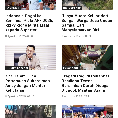
Olahraga
Indragiri Hilir
Indonesia Gagal ke
Buaya Muara Keluar dari
Semifinal Piala AFF 2026,
Sungai, Warga Desa Undan
Rizky Ridho Minta Maaf
Sampai Lari
kepada Suporter
Menyelamatkan Diri
8 Agustus 2026 -09:08
8 Agustus 2026 -08:53
Hukum Kriminal
Pekanbaru
KPK Dalami Tiga
Tragedi Pagi di Pekanbaru,
Pertemuan Suhardiman
Rosdiana Tewas
Amby dengan Menteri
Bersimbah Darah Diduga
Kehutanan
Dibacok Mantan Suami
8 Agustus 2026 -08:13
7 Agustus 2026 -17:11