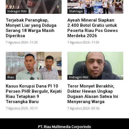
Indragiri Hilir
Olahraga
Terjebak Perangkap,
Ayeah Mineral Siapkan
Monyet Liar yang Diduga
2.400 Botol Gratis untuk
Serang 18 Warga Masih
Peserta Riau Pos Gowes
Diperiksa
Merdeka 2026
7 Agustus 2026 -11:20
7 Agustus 2026 -11:09
Riau
Indragiri Hilir
Kasus Korupsi Dana PI 10
Teror Monyet Berakhir,
Persen PHR Bergulir, Kejati
Dokter Hewan Ungkap
Riau Tetapkan 9
Dugaan Alasan Satwa Ini
Tersangka Baru
Menyerang Warga
7 Agustus 2026 -10:11
7 Agustus 2026 -09:56
PT. Riau Multimedia Corporindo