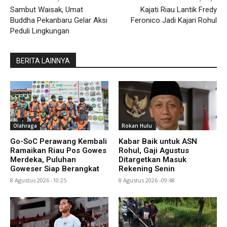
Sambut Waisak, Umat
Kajati Riau Lantik Fredy
Buddha Pekanbaru Gelar Aksi
Feronico Jadi Kajari Rohul
Peduli Lingkungan
BERITA LAINNYA
Olahraga
Rokan Hulu
Go-SoC Perawang Kembali
Kabar Baik untuk ASN
Ramaikan Riau Pos Gowes
Rohul, Gaji Agustus
Merdeka, Puluhan
Ditargetkan Masuk
Goweser Siap Berangkat
Rekening Senin
8 Agustus 2026 -10:25
8 Agustus 2026 -09:48