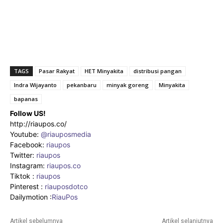
TAGS
Pasar Rakyat
HET Minyakita
distribusi pangan
Indra Wijayanto
pekanbaru
minyak goreng
Minyakita
bapanas
Follow US!
http://riaupos.co/
Youtube:
@riauposmedia
Facebook:
riaupos
Twitter:
riaupos
Instagram:
riaupos.co
Tiktok :
riaupos
Pinterest :
riauposdotco
Dailymotion :
RiauPos
Artikel sebelumnya
Artikel selanjutnya