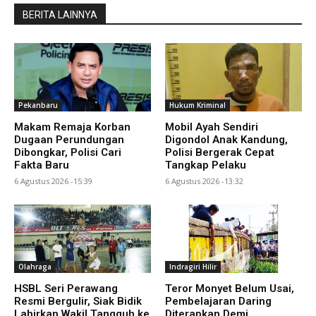
BERITA LAINNYA
Pekanbaru
Hukum Kriminal
Makam Remaja Korban
Mobil Ayah Sendiri
Dugaan Perundungan
Digondol Anak Kandung,
Dibongkar, Polisi Cari
Polisi Bergerak Cepat
Fakta Baru
Tangkap Pelaku
6 Agustus 2026 -15:39
6 Agustus 2026 -13:32
Olahraga
Indragiri Hilir
HSBL Seri Perawang
Teror Monyet Belum Usai,
Resmi Bergulir, Siak Bidik
Pembelajaran Daring
Lahirkan Wakil Tangguh ke
Diterapkan Demi