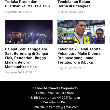
Terluka Parah dan
Tembilahan Belum
Dilarikan ke RSUD Selasih
Berhasil Ditangkap
6 Agustus 2026 -08:35
6 Agustus 2026 -08:14
Siak
Pekanbaru
Pelajar SMP Tenggelam
Kabar Baik! Jalan Teratai
Saat Berenang di Sungai
Pekanbaru Mulai Dibenahi,
Siak, Pencarian Hingga
Drainase yang Lama
Malam Belum
Tertutup Kini Dibuka
Membuahkan Hasil
5 Agustus 2026 -10:37
6 Agustus 2026 -07:53
PT. Riau Multimedia Corporindo
Graha Pena Riau, 3rd floor
Jl. HR Soebrantas KM 10.5 Tampan
Pekanbaru - Riau
E-mail:riaupos.maya@gmail.com