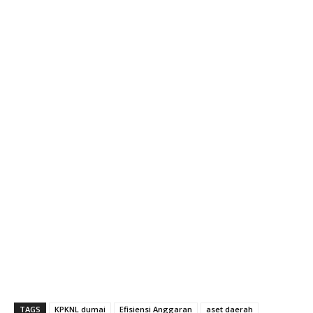
TAGS
KPKNL dumai
Efisiensi Anggaran
aset daerah