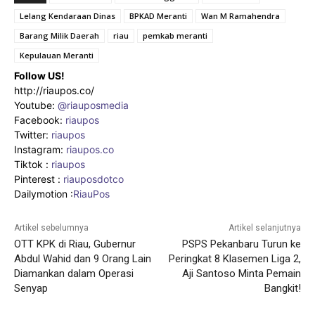
Lelang Kendaraan Dinas
BPKAD Meranti
Wan M Ramahendra
Barang Milik Daerah
riau
pemkab meranti
Kepulauan Meranti
Follow US!
http://riaupos.co/
Youtube:
@riauposmedia
Facebook:
riaupos
Twitter:
riaupos
Instagram:
riaupos.co
Tiktok :
riaupos
Pinterest :
riauposdotco
Dailymotion :
RiauPos
Artikel sebelumnya
Artikel selanjutnya
OTT KPK di Riau, Gubernur
PSPS Pekanbaru Turun ke
Abdul Wahid dan 9 Orang Lain
Peringkat 8 Klasemen Liga 2,
Diamankan dalam Operasi
Aji Santoso Minta Pemain
Senyap
Bangkit!