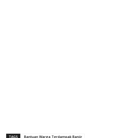
TAGS
Bantuan Warga Terdampak Banjir