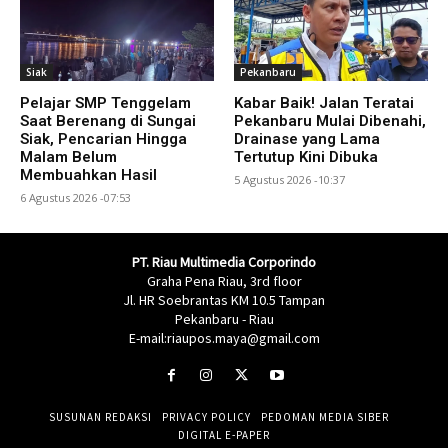
Siak
Pekanbaru
Pelajar SMP Tenggelam
Kabar Baik! Jalan Teratai
Saat Berenang di Sungai
Pekanbaru Mulai Dibenahi,
Siak, Pencarian Hingga
Drainase yang Lama
Malam Belum
Tertutup Kini Dibuka
Membuahkan Hasil
5 Agustus 2026 -10:37
6 Agustus 2026 -07:53
PT. Riau Multimedia Corporindo
Graha Pena Riau, 3rd floor
Jl. HR Soebrantas KM 10.5 Tampan
Pekanbaru - Riau
E-mail:riaupos.maya@gmail.com
SUSUNAN REDAKSI
PRIVACY POLICY
PEDOMAN MEDIA SIBER
DIGITAL E-PAPER