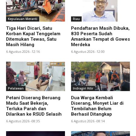
Kepulauan Meranti
Riau
Tiga Hari Dicari, Satu
Pendaftaran Masih Dibuka,
Korban Kapal Tenggelam
830 Peserta Sudah
Ditemukan Tewas, Satu
Amankan Tempat di Gowes
Masih Hilang
Merdeka
6 Agustus 2026 -12:16
6 Agustus 2026 -12:00
Pelalawan
Indragiri Hilir
Petani Diserang Beruang
Dua Warga Kembali
Madu Saat Bekerja,
Diserang, Monyet Liar di
Terluka Parah dan
Tembilahan Belum
Dilarikan ke RSUD Selasih
Berhasil Ditangkap
6 Agustus 2026 -08:35
6 Agustus 2026 -08:14