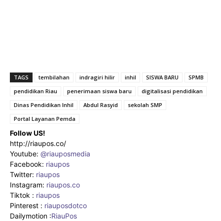
TAGS
tembilahan
indragiri hilir
inhil
SISWA BARU
SPMB
pendidikan Riau
penerimaan siswa baru
digitalisasi pendidikan
Dinas Pendidikan Inhil
Abdul Rasyid
sekolah SMP
Portal Layanan Pemda
Follow US!
http://riaupos.co/
Youtube:
@riauposmedia
Facebook:
riaupos
Twitter:
riaupos
Instagram:
riaupos.co
Tiktok :
riaupos
Pinterest :
riauposdotco
Dailymotion :
RiauPos