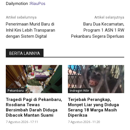
Dailymotion :
RiauPos
Artikel sebelumnya
Artikel selanjutnya
Penerimaan Murid Baru di
Baru Dua Kecamatan,
Inhil Kini Lebih Transparan
Program 1 ASN 1 RW
dengan Sistem Digital
Pekanbaru Segera Diperluas
BERITA LAINNYA
Pekanbaru
Indragiri Hilir
Tragedi Pagi di Pekanbaru,
Terjebak Perangkap,
Rosdiana Tewas
Monyet Liar yang Diduga
Bersimbah Darah Diduga
Serang 18 Warga Masih
Dibacok Mantan Suami
Diperiksa
7 Agustus 2026 -17:11
7 Agustus 2026 -11:20