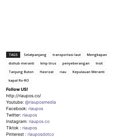
TAGS
Selatpanjang
transportasi laut
Mengkapan
dishub meranti
kmp tirus
penyeberangan
Insit
Tanjung Buton
Hasrizal
riau
Kepulauan Meranti
kapal Ro-RO
Follow US!
http://riaupos.co/
Youtube:
@riauposmedia
Facebook:
riaupos
Twitter:
riaupos
Instagram:
riaupos.co
Tiktok :
riaupos
Pinterest :
riauposdotco