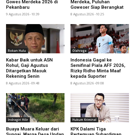
Gowes Merdeka 2026 di
Merdeka, Puluhan
Pekanbaru
Goweser Siap Berangkat
9 Agustus 2026 -10:39
8 Agustus 2026 -10:25
Rokan Hulu
Olahraga
Kabar Baik untuk ASN
Indonesia Gagal ke
Rohul, Gaji Agustus
Semifinal Piala AFF 2026,
Ditargetkan Masuk
Rizky Ridho Minta Maaf
Rekening Senin
kepada Suporter
8 Agustus 2026 -09:48
8 Agustus 2026 -09:08
Indragiri Hilir
Hukum Kriminal
Buaya Muara Keluar dari
KPK Dalami Tiga
Sungai, Warga Desa Undan
Pertemuan Suhardiman