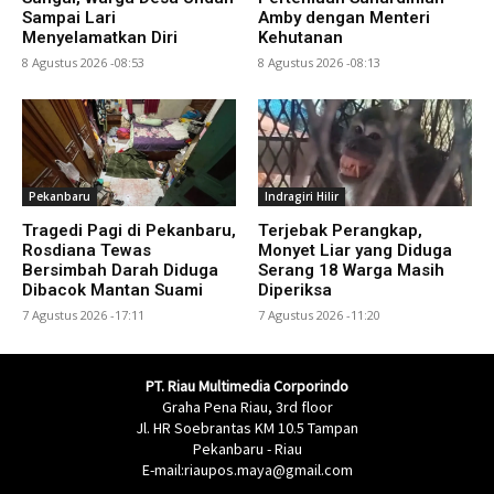
Sampai Lari
Amby dengan Menteri
Menyelamatkan Diri
Kehutanan
8 Agustus 2026 -08:53
8 Agustus 2026 -08:13
Pekanbaru
Indragiri Hilir
Tragedi Pagi di Pekanbaru,
Terjebak Perangkap,
Rosdiana Tewas
Monyet Liar yang Diduga
Bersimbah Darah Diduga
Serang 18 Warga Masih
Dibacok Mantan Suami
Diperiksa
7 Agustus 2026 -17:11
7 Agustus 2026 -11:20
PT. Riau Multimedia Corporindo
Graha Pena Riau, 3rd floor
Jl. HR Soebrantas KM 10.5 Tampan
Pekanbaru - Riau
E-mail:riaupos.maya@gmail.com