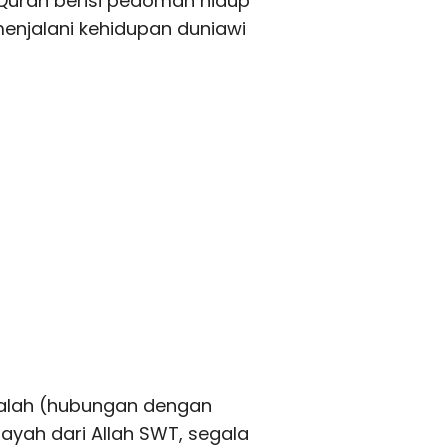
-Quran berisi pedoman hidup
menjalani kehidupan duniawi
amalah (hubungan dengan
ayah dari Allah SWT, segala