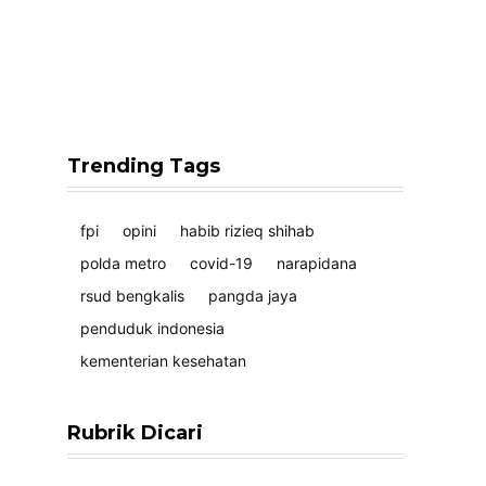
Trending Tags
fpi
opini
habib rizieq shihab
polda metro
covid-19
narapidana
rsud bengkalis
pangda jaya
penduduk indonesia
kementerian kesehatan
Rubrik Dicari