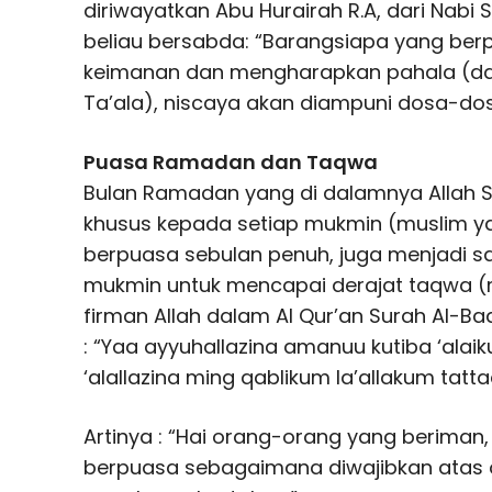
diriwayatkan Abu Hurairah R.A, dari Nabi Sh
beliau bersabda: “Barangsiapa yang be
keimanan dan mengharapkan pahala (da
Ta’ala), niscaya akan diampuni dosa-dosa
Puasa Ramadan dan Taqwa
Bulan Ramadan yang di dalamnya Allah
khusus kepada setiap mukmin (muslim y
berpuasa sebulan penuh, juga menjadi s
mukmin untuk mencapai derajat taqwa (
firman Allah dalam Al Qur’an Surah Al-Ba
: “Yaa ayyuhallazina amanuu kutiba ‘al
‘alallazina ming qablikum la’allakum tatta
Artinya : “Hai orang-orang yang beriman
berpuasa sebagaimana diwajibkan atas