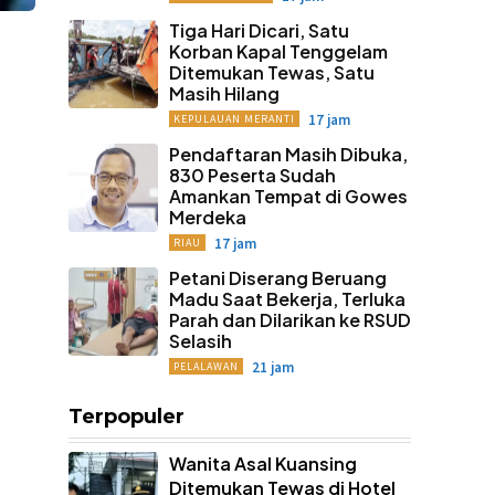
Tiga Hari Dicari, Satu
Korban Kapal Tenggelam
Ditemukan Tewas, Satu
Masih Hilang
17 jam
KEPULAUAN MERANTI
Pendaftaran Masih Dibuka,
830 Peserta Sudah
Amankan Tempat di Gowes
Merdeka
17 jam
RIAU
Petani Diserang Beruang
Madu Saat Bekerja, Terluka
Parah dan Dilarikan ke RSUD
Selasih
21 jam
PELALAWAN
Terpopuler
Wanita Asal Kuansing
Ditemukan Tewas di Hotel