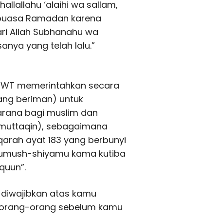
allallahu ‘alaihi wa sallam,
rpuasa Ramadan karena
ri Allah Subhanahu wa
nya yang telah lalu.”
 SWT memerintahkan secara
ang beriman) untuk
arana bagi muslim dan
muttaqin), sebagaimana
qarah ayat 183 yang berbunyi
aikumush-shiyamu kama kutiba
quun”.
, diwajibkan atas kamu
 orang-orang sebelum kamu