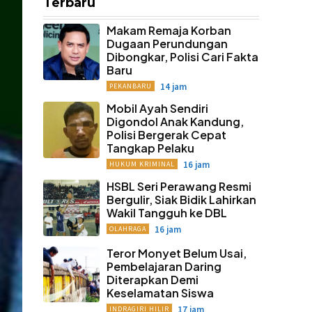
Terbaru
Makam Remaja Korban
Dugaan Perundungan
Dibongkar, Polisi Cari Fakta
Baru
14 jam
PEKANBARU
Mobil Ayah Sendiri
Digondol Anak Kandung,
Polisi Bergerak Cepat
Tangkap Pelaku
16 jam
HUKUM KRIMINAL
HSBL Seri Perawang Resmi
Bergulir, Siak Bidik Lahirkan
Wakil Tangguh ke DBL
16 jam
OLAHRAGA
Teror Monyet Belum Usai,
Pembelajaran Daring
Diterapkan Demi
Keselamatan Siswa
17 jam
INDRAGIRI HILIR