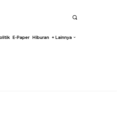
olitik
E-Paper
Hiburan
+ Lainnya