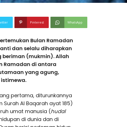
witter
Pinterest
WhatsApp
pertemukan Bulan Ramadan
anti dan selalu diharapkan
g beriman (mukmin). Allah
n Ramadan di antara
keutamaan yang agung,
 istimewa.
ang pertama, diturunkannya
 Surah Al Baqarah ayat 185)
uruh umat manusia (
hudal
hidupan di dunia dan di