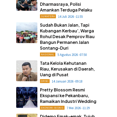
Dharmasraya, Polisi
Amankan Terduga Pelaku
14 Juli 2026 -11:55
SUMATERA
Sudah Bukan Jalan, Tapi
Kubangan Kerbau’, Warga
Rohul Desak Pemprov Riau
Bangun Permanen Jalan
Sontang-Duri
5 Agustus 2026 -07:50
NASIONAL
Tata Kelola Kehutanan
Riau, Kerusakan di Daerah,
Uang di Pusat
14 Januari 2026 -09:18
OPINI
Pretty Blossom Resmi
Ekspansi ke Pekanbaru,
Ramaikan Industri Wedding
7 Mei 2026 -11:29
EKONOMI BISNIS
Didemo Emak-emak, Tujuh