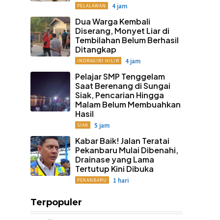
4 jam
PELALAWAN
Dua Warga Kembali
Diserang, Monyet Liar di
Tembilahan Belum Berhasil
Ditangkap
4 jam
INDRAGIRI HILIR
Pelajar SMP Tenggelam
Saat Berenang di Sungai
Siak, Pencarian Hingga
Malam Belum Membuahkan
Hasil
5 jam
SIAK
Kabar Baik! Jalan Teratai
Pekanbaru Mulai Dibenahi,
Drainase yang Lama
Tertutup Kini Dibuka
1 hari
PEKANBARU
Terpopuler