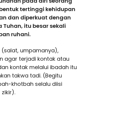
uhanan pada diri seorang
bentuk tertinggi kehidupan
kan dan diperkuat dengan
 Tuhan, itu besar sekali
an ruhani.
l (salat, umpamanya),
agar terjadi kontak atau
dan kontak melalui ibadah itu
n takwa tadi. (Begitu
bah-khotbah selalu diisi
ikir).