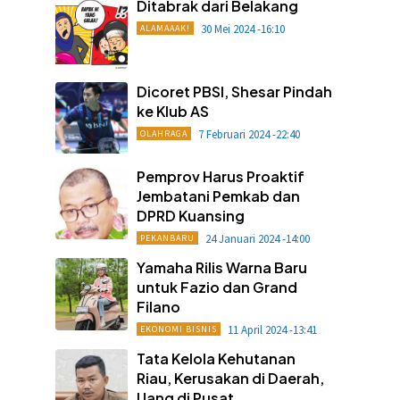
Ditabrak dari Belakang
30 Mei 2024 -16:10
ALAMAAAK!
Dicoret PBSI, Shesar Pindah
ke Klub AS
7 Februari 2024 -22:40
OLAHRAGA
Pemprov Harus Proaktif
Jembatani Pemkab dan
DPRD Kuansing
24 Januari 2024 -14:00
PEKANBARU
Yamaha Rilis Warna Baru
untuk Fazio dan Grand
Filano
11 April 2024 -13:41
EKONOMI BISNIS
Tata Kelola Kehutanan
Riau, Kerusakan di Daerah,
Uang di Pusat