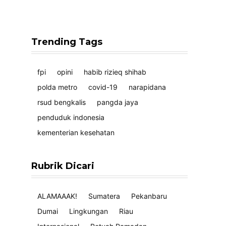
Trending Tags
fpi
opini
habib rizieq shihab
polda metro
covid-19
narapidana
rsud bengkalis
pangda jaya
penduduk indonesia
kementerian kesehatan
Rubrik Dicari
ALAMAAAK!
Sumatera
Pekanbaru
Dumai
Lingkungan
Riau