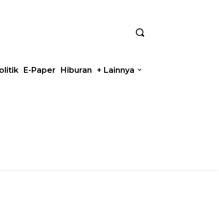
olitik
E-Paper
Hiburan
+ Lainnya