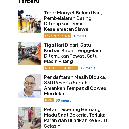
Terbaru
Teror Monyet Belum Usai,
Pembelajaran Daring
Diterapkan Demi
Keselamatan Siswa
1 menit
INDRAGIRI HILIR
Tiga Hari Dicari, Satu
Korban Kapal Tenggelam
Ditemukan Tewas, Satu
Masih Hilang
23 menit
KEPULAUAN MERANTI
Pendaftaran Masih Dibuka,
830 Peserta Sudah
Amankan Tempat di Gowes
Merdeka
39 menit
RIAU
Petani Diserang Beruang
Madu Saat Bekerja, Terluka
Parah dan Dilarikan ke RSUD
Selasih