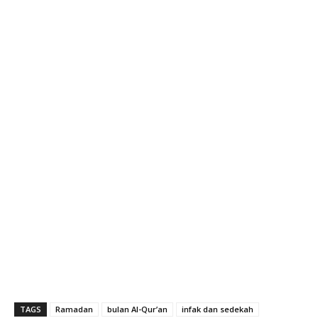
TAGS
Ramadan
bulan Al-Qur’an
infak dan sedekah