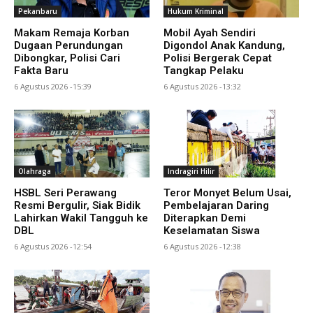
Pekanbaru
Hukum Kriminal
Makam Remaja Korban
Mobil Ayah Sendiri
Dugaan Perundungan
Digondol Anak Kandung,
Dibongkar, Polisi Cari
Polisi Bergerak Cepat
Fakta Baru
Tangkap Pelaku
6 Agustus 2026 -15:39
6 Agustus 2026 -13:32
Olahraga
Indragiri Hilir
HSBL Seri Perawang
Teror Monyet Belum Usai,
Resmi Bergulir, Siak Bidik
Pembelajaran Daring
Lahirkan Wakil Tangguh ke
Diterapkan Demi
DBL
Keselamatan Siswa
6 Agustus 2026 -12:54
6 Agustus 2026 -12:38