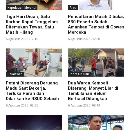
Kepulauan Meranti
Riau
Tiga Hari Dicari, Satu
Pendaftaran Masih Dibuka,
Korban Kapal Tenggelam
830 Peserta Sudah
Ditemukan Tewas, Satu
Amankan Tempat di Gowes
Masih Hilang
Merdeka
6 Agustus 2026 -12:16
6 Agustus 2026 -12:00
Pelalawan
Indragiri Hilir
Petani Diserang Beruang
Dua Warga Kembali
Madu Saat Bekerja,
Diserang, Monyet Liar di
Terluka Parah dan
Tembilahan Belum
Dilarikan ke RSUD Selasih
Berhasil Ditangkap
6 Agustus 2026 -08:35
6 Agustus 2026 -08:14