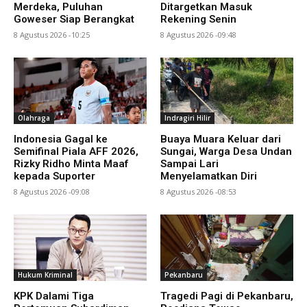
Merdeka, Puluhan
Ditargetkan Masuk
Goweser Siap Berangkat
Rekening Senin
8 Agustus 2026 -10:25
8 Agustus 2026 -09:48
Olahraga
Indragiri Hilir
Indonesia Gagal ke
Buaya Muara Keluar dari
Semifinal Piala AFF 2026,
Sungai, Warga Desa Undan
Rizky Ridho Minta Maaf
Sampai Lari
kepada Suporter
Menyelamatkan Diri
8 Agustus 2026 -09:08
8 Agustus 2026 -08:53
Hukum Kriminal
Pekanbaru
KPK Dalami Tiga
Tragedi Pagi di Pekanbaru,