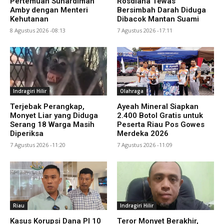
Pertemuan Suhardiman
Rosdiana Tewas
Amby dengan Menteri
Bersimbah Darah Diduga
Kehutanan
Dibacok Mantan Suami
8 Agustus 2026 -08:13
7 Agustus 2026 -17:11
Indragiri Hilir
Olahraga
Terjebak Perangkap,
Ayeah Mineral Siapkan
Monyet Liar yang Diduga
2.400 Botol Gratis untuk
Serang 18 Warga Masih
Peserta Riau Pos Gowes
Diperiksa
Merdeka 2026
7 Agustus 2026 -11:20
7 Agustus 2026 -11:09
Riau
Indragiri Hilir
Kasus Korupsi Dana PI 10
Teror Monyet Berakhir,