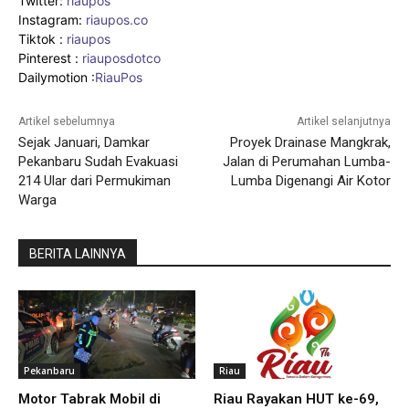
Twitter:
riaupos
Instagram:
riaupos.co
Tiktok :
riaupos
Pinterest :
riauposdotco
Dailymotion :
RiauPos
Artikel sebelumnya
Artikel selanjutnya
Sejak Januari, Damkar
Proyek Drainase Mangkrak,
Pekanbaru Sudah Evakuasi
Jalan di Perumahan Lumba-
214 Ular dari Permukiman
Lumba Digenangi Air Kotor
Warga
BERITA LAINNYA
Pekanbaru
Riau
Motor Tabrak Mobil di
Riau Rayakan HUT ke-69,