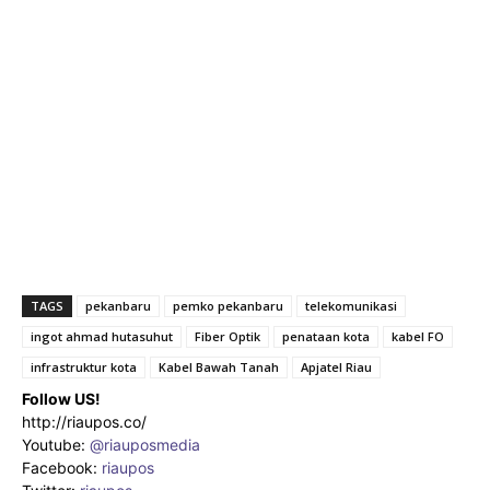
TAGS
pekanbaru
pemko pekanbaru
telekomunikasi
ingot ahmad hutasuhut
Fiber Optik
penataan kota
kabel FO
infrastruktur kota
Kabel Bawah Tanah
Apjatel Riau
Follow US!
http://riaupos.co/
Youtube:
@riauposmedia
Facebook:
riaupos