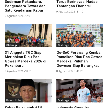
Sudirman Pekanbaru,
Terus Berinovasi Hadapi
Pengendara Tewas dan
Tantangan Ekonomi
Satu Kendaraan Kabur
9 Agustus 2026 -11:10
9 Agustus 2026 -12:03
Olahraga
Olahraga
31 Anggota TGC Siap
Go-SoC Perawang Kembali
Meriahkan Riau Pos
Ramaikan Riau Pos Gowes
Gowes Merdeka 2026 di
Merdeka, Puluhan
Pekanbaru
Goweser Siap Berangkat
9 Agustus 2026 -10:39
8 Agustus 2026 -10:25
Rokan Hulu
Olahraga
Kabar Baik untuk ASN
Indonesia Gagal ke