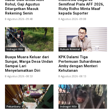
Rohul, Gaji Agustus
Semifinal Piala AFF 2026,
Ditargetkan Masuk
Rizky Ridho Minta Maaf
Rekening Senin
kepada Suporter
8 Agustus 2026 -09:48
8 Agustus 2026 -09:08
Indragiri Hilir
Hukum Kriminal
Buaya Muara Keluar dari
KPK Dalami Tiga
Sungai, Warga Desa Undan
Pertemuan Suhardiman
Sampai Lari
Amby dengan Menteri
Menyelamatkan Diri
Kehutanan
8 Agustus 2026 -08:53
8 Agustus 2026 -08:13
Pekanbaru
Indragiri Hilir