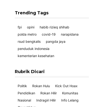
Trending Tags
fpi
opini
habib rizieq shihab
polda metro
covid-19
narapidana
rsud bengkalis
pangda jaya
penduduk indonesia
kementerian kesehatan
Rubrik Dicari
Politik
Rokan Hulu
Kick Out Hoax
Pendidikan
Rokan Hilir
Komunitas
Nasional
Indragiri Hilir
Info Lelang