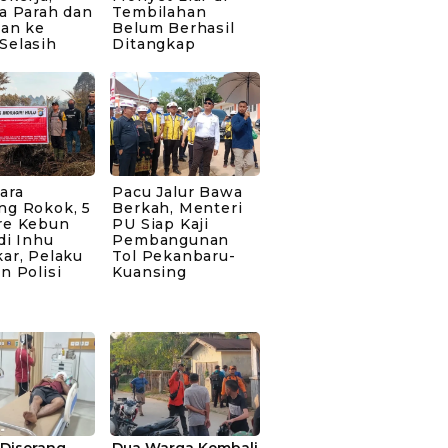
a Parah dan
Tembilahan
kan ke
Belum Berhasil
Selasih
Ditangkap
ara
Pacu Jalur Bawa
ng Rokok, 5
Berkah, Menteri
re Kebun
PU Siap Kaji
di Inhu
Pembangunan
ar, Pelaku
Tol Pekanbaru-
n Polisi
Kuansing