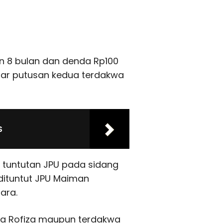
un 8 bulan dan denda Rp100
amar putusan kedua terdakwa
S
ri tuntutan JPU pada sidang
dituntut JPU Maiman
ara.
wa Rofiza maupun terdakwa