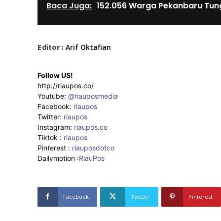
Baca Juga:
152.056 Warga Pekanbaru Tun
Editor :
Arif Oktafian
Follow US!
http://riaupos.co/
Youtube:
@riauposmedia
Facebook:
riaupos
Twitter:
riaupos
Instagram:
riaupos.co
Tiktok :
riaupos
Pinterest :
riauposdotco
Dailymotion :
RiauPos
Facebook
Twitter
Pinterest