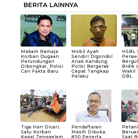
BERITA LAINNYA
Makam Remaja
Mobil Ayah
HSBL 
Korban Dugaan
Sendiri Digondol
Peraw
Perundungan
Anak Kandung,
Bergul
Dibongkar, Polisi
Polisi Bergerak
Bidik 
Cari Fakta Baru
Cepat Tangkap
Wakil
Pelaku
DBL
Tiga Hari Dicari,
Pendaftaran
Petani
Satu Korban
Masih Dibuka,
Berua
Kapal Tenggelam
830 Peserta
Saat B