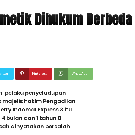
smetik Dihukum Berbeda
witter
Pinterest
WhatsApp
in pelaku penyeludupan
s majelis hakim Pengadilan
erry Indomal Express 3 itu
 bulan dan 1 tahun 8
sah dinyatakan bersalah.