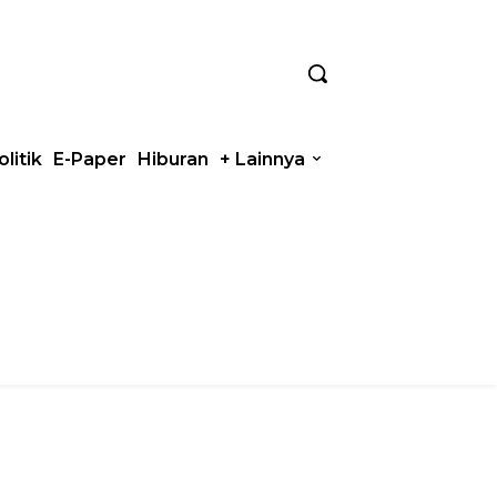
olitik
E-Paper
Hiburan
+ Lainnya