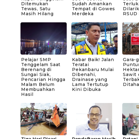
Ditemukan
Sudah Amankan
Terluk
Tewas, Satu
Tempat di Gowes
Dilari
Masih Hilang
Merdeka
RSUD 
Pelajar SMP
Kabar Baik! Jalan
Gara-g
Tenggelam Saat
Teratai
Puntu
Berenang di
Pekanbaru Mulai
Hekta
Sungai Siak,
Dibenahi,
Sawit 
Pencarian Hingga
Drainase yang
Terbak
Malam Belum
Lama Tertutup
Ditaha
Membuahkan
Kini Dibuka
Hasil