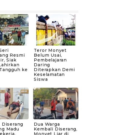
Seri
Teror Monyet
ang Resmi
Belum Usai,
ir, Siak
Pembelajaran
Lahirkan
Daring
 Tangguh ke
Diterapkan Demi
Keselamatan
Siswa
 Diserang
Dua Warga
ng Madu
Kembali Diserang,
ekerja,
Monyet Liar di