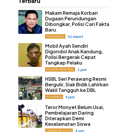
Terbaru
Makam Remaja Korban
Dugaan Perundungan
Dibongkar, Polisi Cari Fakta
Baru
52 menit
PEKANBARU
Mobil Ayah Sendiri
Digondol Anak Kandung,
Polisi Bergerak Cepat
Tangkap Pelaku
3 jam
HUKUM KRIMINAL
HSBL Seri Perawang Resmi
Bergulir, Siak Bidik Lahirkan
Wakil Tangguh ke DBL
4 jam
OLAHRAGA
Teror Monyet Belum Usai,
Pembelajaran Daring
Diterapkan Demi
Keselamatan Siswa
4 jam
INDRAGIRI HILIR