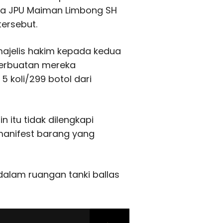
ra JPU Maiman Limbong SH
tersebut.
ajelis hakim kepada kedua
perbuatan mereka
 koli/299 botol dari
n itu tidak dilengkapi
anifest barang yang
dalam ruangan tanki ballas