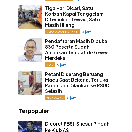
Tiga Hari Dicari, Satu
Korban Kapal Tenggelam
Ditemukan Tewas, Satu
Masih Hilang
4 jam
KEPULAUAN MERANTI
Pendaftaran Masih Dibuka,
830 Peserta Sudah
Amankan Tempat di Gowes
Merdeka
5 jam
RIAU
Petani Diserang Beruang
Madu Saat Bekerja, Terluka
Parah dan Dilarikan ke RSUD
Selasih
8 jam
PELALAWAN
Terpopuler
Dicoret PBSI, Shesar Pindah
ke Klub AS