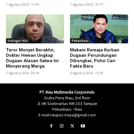
7 Agustus 2026 -11:09
7 Agustus 2026 -10:11
Indragiri Hilir
Pekanbaru
Teror Monyet Berakhir,
Makam Remaja Korban
Dokter Hewan Ungkap
Dugaan Perundungan
Dugaan Alasan Satwa Ini
Dibongkar, Polisi Cari
Menyerang Warga
Fakta Baru
7 Agustus 2026 -09:56
6 Agustus 2026 -15:39
PT. Riau Multimedia Corporindo
Graha Pena Riau, 3rd floor
Jl. HR Soebrantas KM 10.5 Tampan
Pekanbaru - Riau
E-mail:riaupos.maya@gmail.com