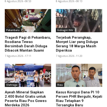
8 Agustus 2026 -08:53
8 Agustus 2026 -08:13
Pekanbaru
Indragiri Hilir
Tragedi Pagi di Pekanbaru,
Terjebak Perangkap,
Rosdiana Tewas
Monyet Liar yang Diduga
Bersimbah Darah Diduga
Serang 18 Warga Masih
Dibacok Mantan Suami
Diperiksa
7 Agustus 2026 -17:11
7 Agustus 2026 -11:20
Olahraga
Riau
Ayeah Mineral Siapkan
Kasus Korupsi Dana PI 10
2.400 Botol Gratis untuk
Persen PHR Bergulir, Kejati
Peserta Riau Pos Gowes
Riau Tetapkan 9
Merdeka 2026
Tersangka Baru