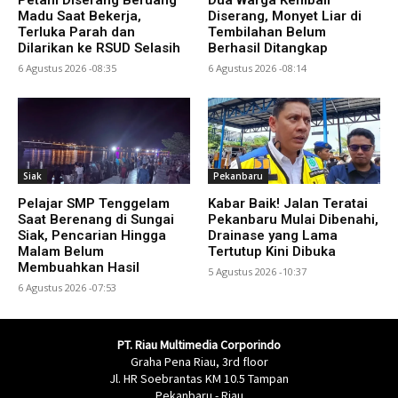
Petani Diserang Beruang
Dua Warga Kembali
Madu Saat Bekerja,
Diserang, Monyet Liar di
Terluka Parah dan
Tembilahan Belum
Dilarikan ke RSUD Selasih
Berhasil Ditangkap
6 Agustus 2026 -08:35
6 Agustus 2026 -08:14
Siak
Pekanbaru
Pelajar SMP Tenggelam
Kabar Baik! Jalan Teratai
Saat Berenang di Sungai
Pekanbaru Mulai Dibenahi,
Siak, Pencarian Hingga
Drainase yang Lama
Malam Belum
Tertutup Kini Dibuka
Membuahkan Hasil
5 Agustus 2026 -10:37
6 Agustus 2026 -07:53
PT. Riau Multimedia Corporindo
Graha Pena Riau, 3rd floor
Jl. HR Soebrantas KM 10.5 Tampan
Pekanbaru - Riau