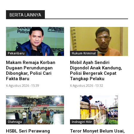
BERITA LAINNYA
Pekanbaru
Hukum Kriminal
Makam Remaja Korban
Mobil Ayah Sendiri
Dugaan Perundungan
Digondol Anak Kandung,
Dibongkar, Polisi Cari
Polisi Bergerak Cepat
Fakta Baru
Tangkap Pelaku
6 Agustus 2026 -15:39
6 Agustus 2026 -13:32
Olahraga
Indragiri Hilir
HSBL Seri Perawang
Teror Monyet Belum Usai,