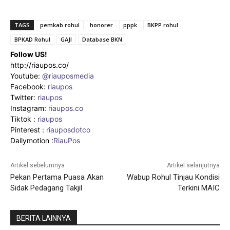
TAGS
pemkab rohul
honorer
pppk
BKPP rohul
BPKAD Rohul
GAJI
Database BKN
Follow US!
http://riaupos.co/
Youtube:
@riauposmedia
Facebook:
riaupos
Twitter:
riaupos
Instagram:
riaupos.co
Tiktok :
riaupos
Pinterest :
riauposdotco
Dailymotion :
RiauPos
Artikel sebelumnya
Artikel selanjutnya
Pekan Pertama Puasa Akan
Wabup Rohul Tinjau Kondisi
Sidak Pedagang Takjil
Terkini MAIC
BERITA LAINNYA