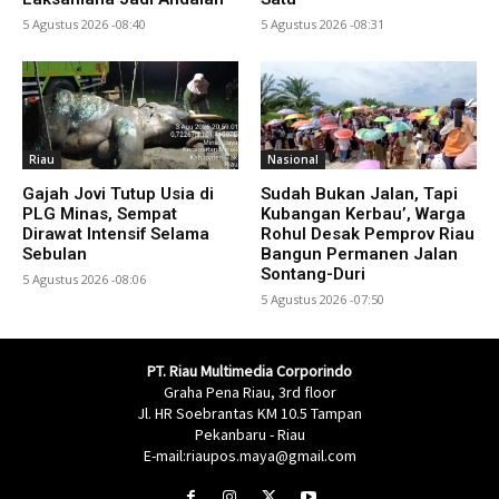
5 Agustus 2026 -08:40
5 Agustus 2026 -08:31
Riau
Nasional
Gajah Jovi Tutup Usia di
Sudah Bukan Jalan, Tapi
PLG Minas, Sempat
Kubangan Kerbau’, Warga
Dirawat Intensif Selama
Rohul Desak Pemprov Riau
Sebulan
Bangun Permanen Jalan
Sontang-Duri
5 Agustus 2026 -08:06
5 Agustus 2026 -07:50
PT. Riau Multimedia Corporindo
Graha Pena Riau, 3rd floor
Jl. HR Soebrantas KM 10.5 Tampan
Pekanbaru - Riau
E-mail:riaupos.maya@gmail.com