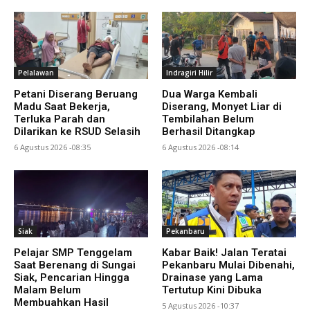
Pelalawan
Indragiri Hilir
Petani Diserang Beruang
Dua Warga Kembali
Madu Saat Bekerja,
Diserang, Monyet Liar di
Terluka Parah dan
Tembilahan Belum
Dilarikan ke RSUD Selasih
Berhasil Ditangkap
6 Agustus 2026 -08:35
6 Agustus 2026 -08:14
Siak
Pekanbaru
Pelajar SMP Tenggelam
Kabar Baik! Jalan Teratai
Saat Berenang di Sungai
Pekanbaru Mulai Dibenahi,
Siak, Pencarian Hingga
Drainase yang Lama
Malam Belum
Tertutup Kini Dibuka
Membuahkan Hasil
5 Agustus 2026 -10:37