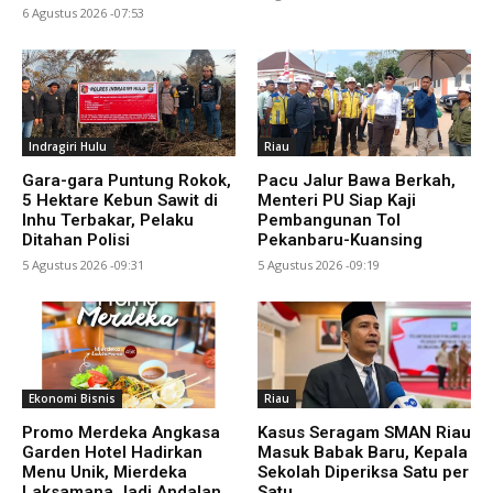
6 Agustus 2026 -07:53
Indragiri Hulu
Riau
Gara-gara Puntung Rokok,
Pacu Jalur Bawa Berkah,
5 Hektare Kebun Sawit di
Menteri PU Siap Kaji
Inhu Terbakar, Pelaku
Pembangunan Tol
Ditahan Polisi
Pekanbaru-Kuansing
5 Agustus 2026 -09:31
5 Agustus 2026 -09:19
Ekonomi Bisnis
Riau
Promo Merdeka Angkasa
Kasus Seragam SMAN Riau
Garden Hotel Hadirkan
Masuk Babak Baru, Kepala
Menu Unik, Mierdeka
Sekolah Diperiksa Satu per
Laksamana Jadi Andalan
Satu