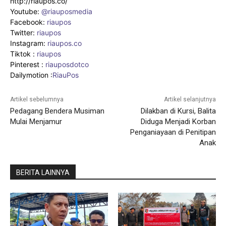
http://riaupos.co/
Youtube:
@riauposmedia
Facebook:
riaupos
Twitter:
riaupos
Instagram:
riaupos.co
Tiktok :
riaupos
Pinterest :
riauposdotco
Dailymotion :
RiauPos
Artikel sebelumnya
Artikel selanjutnya
Pedagang Bendera Musiman
Dilakban di Kursi, Balita
Mulai Menjamur
Diduga Menjadi Korban
Penganiayaan di Penitipan
Anak
BERITA LAINNYA