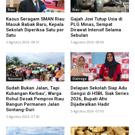
Riau
Riau
Kasus Seragam SMAN Riau
Gajah Jovi Tutup Usia di
Masuk Babak Baru, Kepala
PLG Minas, Sempat
Sekolah Diperiksa Satu per
Dirawat Intensif Selama
Satu
Sebulan
5 Agustus 2026 -08:31
5 Agustus 2026 -08:06
Nasional
Olahraga
Sudah Bukan Jalan, Tapi
Delapan Sekolah Siap Adu
Kubangan Kerbau’, Warga
Gengsi di HSBL Siak Series
Rohul Desak Pemprov Riau
2026, Bupati Afni
Bangun Permanen Jalan
Dijadwalkan Hadir
Sontang-Duri
5 Agustus 2026 -07:05
5 Agustus 2026 -07:50