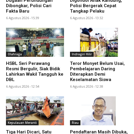
Dugaan Perundungan
Digondol Anak Kandung,
Dibongkar, Polisi Cari
Polisi Bergerak Cepat
Fakta Baru
Tangkap Pelaku
6 Agustus 2026 -15:39
6 Agustus 2026 -13:32
Olahraga
Indragiri Hilir
HSBL Seri Perawang
Teror Monyet Belum Usai,
Resmi Bergulir, Siak Bidik
Pembelajaran Daring
Lahirkan Wakil Tangguh ke
Diterapkan Demi
DBL
Keselamatan Siswa
6 Agustus 2026 -12:54
6 Agustus 2026 -12:38
Kepulauan Meranti
Riau
Tiga Hari Dicari, Satu
Pendaftaran Masih Dibuka,