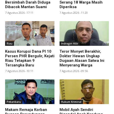
Bersimbah Darah Diduga
Serang 18 Warga Masih
Dibacok Mantan Suami
Diperiksa
7 Agustus 2026 -17:11
7 Agustus 2026 -11:20
Riau
Indragiri Hilir
Kasus Korupsi Dana PI 10
Teror Monyet Berakhir,
Persen PHR Bergulir, Kejati
Dokter Hewan Ungkap
Riau Tetapkan 9
Dugaan Alasan Satwa Ini
Tersangka Baru
Menyerang Warga
7 Agustus 2026 -10:11
7 Agustus 2026 -09:56
Pekanbaru
Hukum Kriminal
Makam Remaja Korban
Mobil Ayah Sendiri