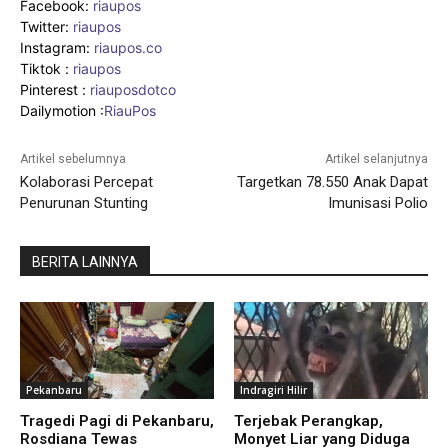
Facebook:
riaupos
Twitter:
riaupos
Instagram:
riaupos.co
Tiktok :
riaupos
Pinterest :
riauposdotco
Dailymotion :
RiauPos
Artikel sebelumnya
Artikel selanjutnya
Kolaborasi Percepat
Targetkan 78.550 Anak Dapat
Penurunan Stunting
Imunisasi Polio
BERITA LAINNYA
Pekanbaru
Indragiri Hilir
Tragedi Pagi di Pekanbaru,
Terjebak Perangkap,
Rosdiana Tewas
Monyet Liar yang Diduga