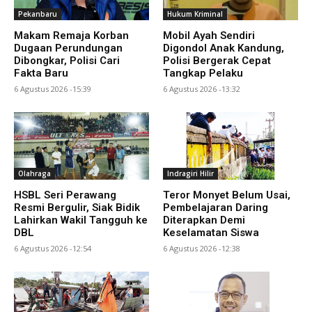
Pekanbaru
Hukum Kriminal
Makam Remaja Korban
Mobil Ayah Sendiri
Dugaan Perundungan
Digondol Anak Kandung,
Dibongkar, Polisi Cari
Polisi Bergerak Cepat
Fakta Baru
Tangkap Pelaku
6 Agustus 2026 -15:39
6 Agustus 2026 -13:32
Olahraga
Indragiri Hilir
HSBL Seri Perawang
Teror Monyet Belum Usai,
Resmi Bergulir, Siak Bidik
Pembelajaran Daring
Lahirkan Wakil Tangguh ke
Diterapkan Demi
DBL
Keselamatan Siswa
6 Agustus 2026 -12:54
6 Agustus 2026 -12:38