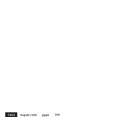
TAGS
bupati rohil
pppk
TPP