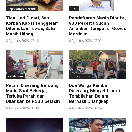
Kepulauan Meranti
Riau
Tiga Hari Dicari, Satu
Pendaftaran Masih Dibuka,
Korban Kapal Tenggelam
830 Peserta Sudah
Ditemukan Tewas, Satu
Amankan Tempat di Gowes
Masih Hilang
Merdeka
6 Agustus 2026 -12:16
6 Agustus 2026 -12:00
Pelalawan
Indragiri Hilir
Petani Diserang Beruang
Dua Warga Kembali
Madu Saat Bekerja,
Diserang, Monyet Liar di
Terluka Parah dan
Tembilahan Belum
Dilarikan ke RSUD Selasih
Berhasil Ditangkap
6 Agustus 2026 -08:35
6 Agustus 2026 -08:14