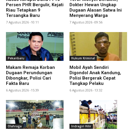
Persen PHR Bergulir, Kejati
Dokter Hewan Ungkap
Riau Tetapkan 9
Dugaan Alasan Satwa Ini
Tersangka Baru
Menyerang Warga
7 Agustus 2026 -10:11
7 Agustus 2026 -09:56
Pekanbaru
Hukum Kriminal
Makam Remaja Korban
Mobil Ayah Sendiri
Dugaan Perundungan
Digondol Anak Kandung,
Dibongkar, Polisi Cari
Polisi Bergerak Cepat
Fakta Baru
Tangkap Pelaku
6 Agustus 2026 -15:39
6 Agustus 2026 -13:32
Olahraga
Indragiri Hilir