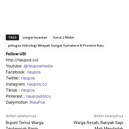
TAGS
sungai kuantan
Surut 2 Meter
petugas Hidrologi Wilayah Sungai Sumatera III Provinsi Riau
Follow US!
http://riaupos.co/
Youtube:
@riauposmedia
Facebook:
riaupos
Twitter:
riaupos
Instagram:
riaupos.co
Tiktok :
riaupos
Pinterest :
riauposdotco
Dailymotion :
RiauPos
Artikel sebelumnya
Artikel selanjutnya
Bupati Temui Warga
Warga Resah, Banyak Sapi
Terdampak Banjir
Mati Mendadak