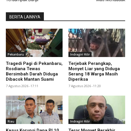
BERITA LAINNYA
Pekanbaru
Indragiri Hilir
Tragedi Pagi di Pekanbaru,
Terjebak Perangkap,
Rosdiana Tewas
Monyet Liar yang Diduga
Bersimbah Darah Diduga
Serang 18 Warga Masih
Dibacok Mantan Suami
Diperiksa
7 Agustus 2026 -17:11
7 Agustus 2026 -11:20
Riau
Indragiri Hilir
Kasus Korupsi Dana PI 10
Teror Monyet Berakhir,