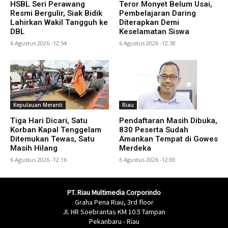
HSBL Seri Perawang
Teror Monyet Belum Usai,
Resmi Bergulir, Siak Bidik
Pembelajaran Daring
Lahirkan Wakil Tangguh ke
Diterapkan Demi
DBL
Keselamatan Siswa
6 Agustus 2026 -12:54
6 Agustus 2026 -12:38
Kepulauan Meranti
Riau
Tiga Hari Dicari, Satu
Pendaftaran Masih Dibuka,
Korban Kapal Tenggelam
830 Peserta Sudah
Ditemukan Tewas, Satu
Amankan Tempat di Gowes
Masih Hilang
Merdeka
6 Agustus 2026 -12:16
6 Agustus 2026 -12:00
PT. Riau Multimedia Corporindo
Graha Pena Riau, 3rd floor
Jl. HR Soebrantas KM 10.5 Tampan
Pekanbaru - Riau