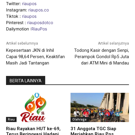
Twitter:
riaupos
Instagram:
riaupos.co
Tiktok :
riaupos
Pinterest :
riauposdotco
Dailymotion :
RiauPos
Artikel sebelumnya
Artikel selanjutnya
Kepesertaan JKN di Inhil
Todong Kasir dengan Senpi,
Capai 98,64 Persen, Keaktifan
Perampok Gondol Rp5 Juta
Masih Jadi Tantangan
dari ATM Mini di Mandau
BERITA LAINNYA
Riau
Olahraga
Riau Rayakan HUT ke-69,
31 Anggota TGC Siap
Terus Berinovasi Hadapi
Meriahkan Riau Pos