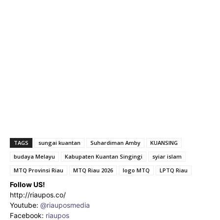
TAGS
sungai kuantan
Suhardiman Amby
KUANSING
budaya Melayu
Kabupaten Kuantan Singingi
syiar islam
MTQ Provinsi Riau
MTQ Riau 2026
logo MTQ
LPTQ Riau
Follow US!
http://riaupos.co/
Youtube:
@riauposmedia
Facebook:
riaupos