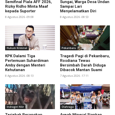
Semifinal Piala AFF 2026,
Sungai, Warga Desa Undan
Rizky Ridho Minta Maaf
Sampai Lari
kepada Suporter
Menyelamatkan Diri
8 Agustus 2026 -09:08
8 Agustus 2026 -08:53
Hukum Kriminal
Pekanbaru
KPK Dalami Tiga
Tragedi Pagi di Pekanbaru,
Pertemuan Suhardiman
Rosdiana Tewas
Amby dengan Menteri
Bersimbah Darah Diduga
Kehutanan
Dibacok Mantan Suami
8 Agustus 2026 -08:13
7 Agustus 2026 -17:11
Indragiri Hilir
Olahraga
Terjebak Perangkap,
Ayeah Mineral Siapkan