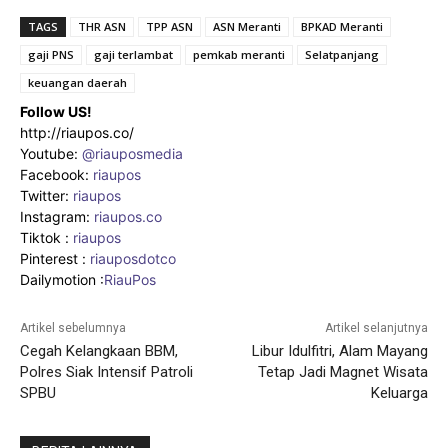
TAGS
THR ASN
TPP ASN
ASN Meranti
BPKAD Meranti
gaji PNS
gaji terlambat
pemkab meranti
Selatpanjang
keuangan daerah
Follow US!
http://riaupos.co/
Youtube:
@riauposmedia
Facebook:
riaupos
Twitter:
riaupos
Instagram:
riaupos.co
Tiktok :
riaupos
Pinterest :
riauposdotco
Dailymotion :
RiauPos
Artikel sebelumnya
Artikel selanjutnya
Cegah Kelangkaan BBM,
Libur Idulfitri, Alam Mayang
Polres Siak Intensif Patroli
Tetap Jadi Magnet Wisata
SPBU
Keluarga