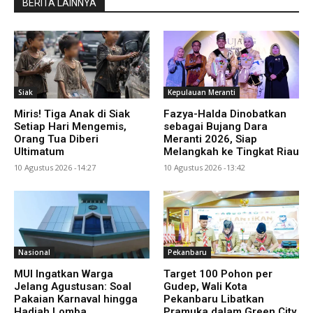
BERITA LAINNYA
Siak
Kepulauan Meranti
Miris! Tiga Anak di Siak
Fazya-Halda Dinobatkan
Setiap Hari Mengemis,
sebagai Bujang Dara
Orang Tua Diberi
Meranti 2026, Siap
Ultimatum
Melangkah ke Tingkat Riau
10 Agustus 2026 -14:27
10 Agustus 2026 -13:42
Nasional
Pekanbaru
MUI Ingatkan Warga
Target 100 Pohon per
Jelang Agustusan: Soal
Gudep, Wali Kota
Pakaian Karnaval hingga
Pekanbaru Libatkan
Hadiah Lomba
Pramuka dalam Green City