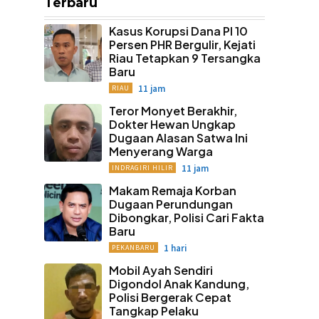
Terbaru
Kasus Korupsi Dana PI 10
Persen PHR Bergulir, Kejati
Riau Tetapkan 9 Tersangka
Baru
11 jam
RIAU
Teror Monyet Berakhir,
Dokter Hewan Ungkap
Dugaan Alasan Satwa Ini
Menyerang Warga
11 jam
INDRAGIRI HILIR
Makam Remaja Korban
Dugaan Perundungan
Dibongkar, Polisi Cari Fakta
Baru
1 hari
PEKANBARU
Mobil Ayah Sendiri
Digondol Anak Kandung,
Polisi Bergerak Cepat
Tangkap Pelaku