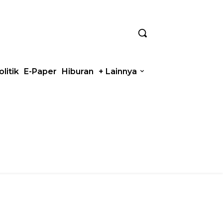
olitik
E-Paper
Hiburan
+ Lainnya