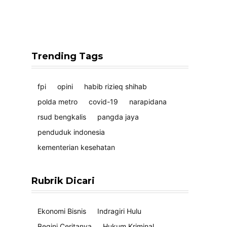
Trending Tags
fpi
opini
habib rizieq shihab
polda metro
covid-19
narapidana
rsud bengkalis
pangda jaya
penduduk indonesia
kementerian kesehatan
Rubrik Dicari
Ekonomi Bisnis
Indragiri Hulu
Begini Ceritanya
Hukum Kriminal