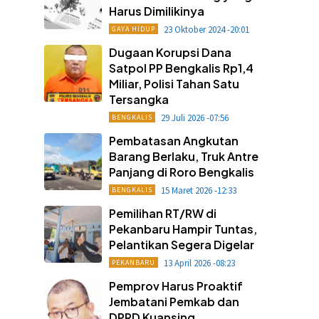
Harus Dimilikinya
23 Oktober 2024 -20:01
GAYA HIDUP
Dugaan Korupsi Dana
Satpol PP Bengkalis Rp1,4
Miliar, Polisi Tahan Satu
Tersangka
29 Juli 2026 -07:56
BENGKALIS
Pembatasan Angkutan
Barang Berlaku, Truk Antre
Panjang di Roro Bengkalis
15 Maret 2026 -12:33
BENGKALIS
Pemilihan RT/RW di
Pekanbaru Hampir Tuntas,
Pelantikan Segera Digelar
13 April 2026 -08:23
PEKANBARU
Pemprov Harus Proaktif
Jembatani Pemkab dan
DPRD Kuansing