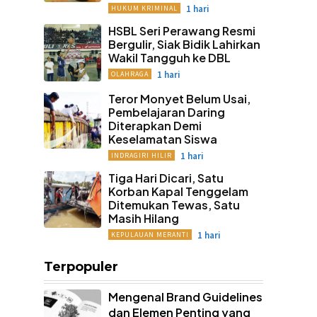
1 hari
HUKUM KRIMINAL
HSBL Seri Perawang Resmi
Bergulir, Siak Bidik Lahirkan
Wakil Tangguh ke DBL
1 hari
OLAHRAGA
Teror Monyet Belum Usai,
Pembelajaran Daring
Diterapkan Demi
Keselamatan Siswa
1 hari
INDRAGIRI HILIR
Tiga Hari Dicari, Satu
Korban Kapal Tenggelam
Ditemukan Tewas, Satu
Masih Hilang
1 hari
KEPULAUAN MERANTI
Terpopuler
Mengenal Brand Guidelines
dan Elemen Penting yang