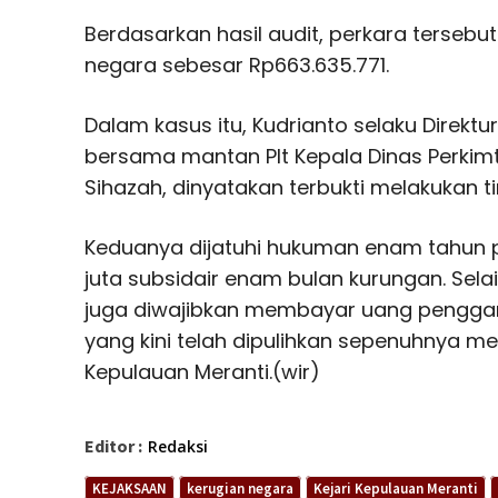
Berdasarkan hasil audit, perkara terseb
negara sebesar Rp663.635.771.
Dalam kasus itu, Kudrianto selaku Direktu
bersama mantan Plt Kepala Dinas Perkim
Sihazah, dinyatakan terbukti melakukan t
Keduanya dijatuhi hukuman enam tahun 
juta subsidair enam bulan kurungan. Sela
juga diwajibkan membayar uang penggant
yang kini telah dipulihkan sepenuhnya mela
Kepulauan Meranti.(wir)
Editor :
Redaksi
KEJAKSAAN
kerugian negara
Kejari Kepulauan Meranti