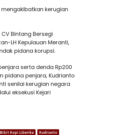
ut mengakibatkan kerugian
r CV Bintang Bersegi
tan-LH Kepulauan Meranti,
indak pidana korupsi.
penjara serta denda Rp200
in pidana penjara, Kudrianto
i senilai kerugian negara
lui eksekusi Kejari
Bibit Kopi Liberika
Kudrianto