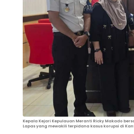
Kepala Kejari Kepulauan Meranti Ricky Makado be
Lapas yang mewakili terpidana kasus korupsi di Kant