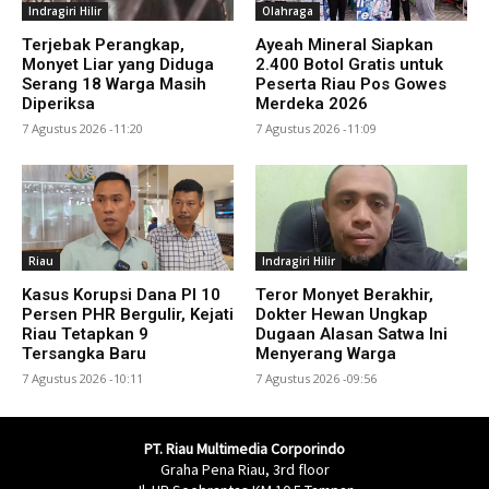
Indragiri Hilir
Olahraga
Terjebak Perangkap,
Ayeah Mineral Siapkan
Monyet Liar yang Diduga
2.400 Botol Gratis untuk
Serang 18 Warga Masih
Peserta Riau Pos Gowes
Diperiksa
Merdeka 2026
7 Agustus 2026 -11:20
7 Agustus 2026 -11:09
Riau
Indragiri Hilir
Kasus Korupsi Dana PI 10
Teror Monyet Berakhir,
Persen PHR Bergulir, Kejati
Dokter Hewan Ungkap
Riau Tetapkan 9
Dugaan Alasan Satwa Ini
Tersangka Baru
Menyerang Warga
7 Agustus 2026 -10:11
7 Agustus 2026 -09:56
PT. Riau Multimedia Corporindo
Graha Pena Riau, 3rd floor