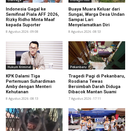
Indonesia Gagal ke
Buaya Muara Keluar dari
Semifinal Piala AFF 2026,
Sungai, Warga Desa Undan
Rizky Ridho Minta Maaf
Sampai Lari
kepada Suporter
Menyelamatkan Diri
8 Agustus 2026 -09:08
8 Agustus 2026 -08:53
Hukum Kriminal
Pekanbaru
KPK Dalami Tiga
Tragedi Pagi di Pekanbaru,
Pertemuan Suhardiman
Rosdiana Tewas
Amby dengan Menteri
Bersimbah Darah Diduga
Kehutanan
Dibacok Mantan Suami
8 Agustus 2026 -08:13
7 Agustus 2026 -17:11