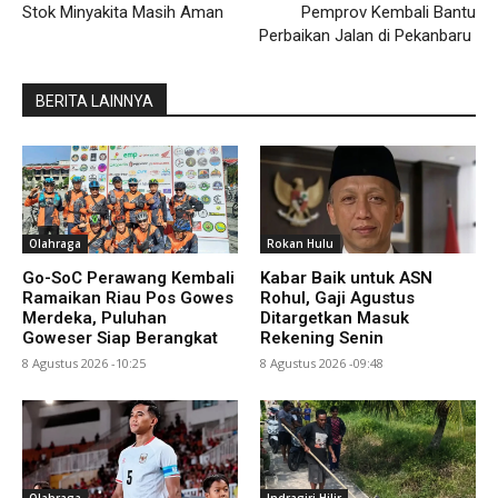
Stok Minyakita Masih Aman
Pemprov Kembali Bantu
Perbaikan Jalan di Pekanbaru
BERITA LAINNYA
Olahraga
Rokan Hulu
Go-SoC Perawang Kembali
Kabar Baik untuk ASN
Ramaikan Riau Pos Gowes
Rohul, Gaji Agustus
Merdeka, Puluhan
Ditargetkan Masuk
Goweser Siap Berangkat
Rekening Senin
8 Agustus 2026 -10:25
8 Agustus 2026 -09:48
Olahraga
Indragiri Hilir