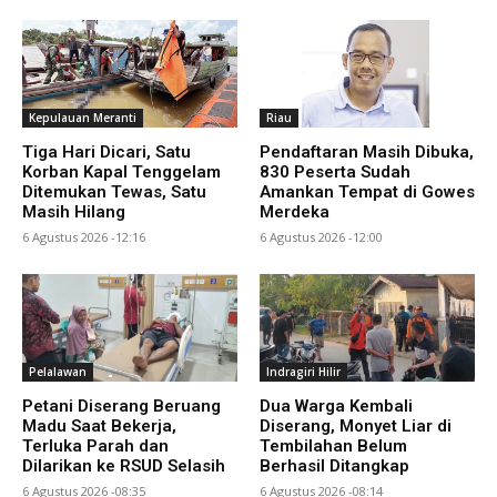
Kepulauan Meranti
Riau
Tiga Hari Dicari, Satu
Pendaftaran Masih Dibuka,
Korban Kapal Tenggelam
830 Peserta Sudah
Ditemukan Tewas, Satu
Amankan Tempat di Gowes
Masih Hilang
Merdeka
6 Agustus 2026 -12:16
6 Agustus 2026 -12:00
Pelalawan
Indragiri Hilir
Petani Diserang Beruang
Dua Warga Kembali
Madu Saat Bekerja,
Diserang, Monyet Liar di
Terluka Parah dan
Tembilahan Belum
Dilarikan ke RSUD Selasih
Berhasil Ditangkap
6 Agustus 2026 -08:35
6 Agustus 2026 -08:14