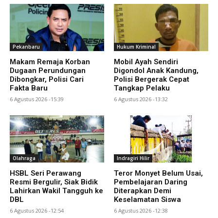
Pekanbaru
Hukum Kriminal
Makam Remaja Korban
Mobil Ayah Sendiri
Dugaan Perundungan
Digondol Anak Kandung,
Dibongkar, Polisi Cari
Polisi Bergerak Cepat
Fakta Baru
Tangkap Pelaku
6 Agustus 2026 -15:39
6 Agustus 2026 -13:32
Olahraga
Indragiri Hilir
HSBL Seri Perawang
Teror Monyet Belum Usai,
Resmi Bergulir, Siak Bidik
Pembelajaran Daring
Lahirkan Wakil Tangguh ke
Diterapkan Demi
DBL
Keselamatan Siswa
6 Agustus 2026 -12:54
6 Agustus 2026 -12:38