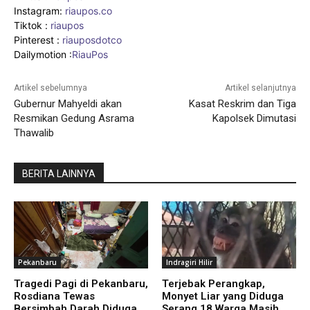
Instagram:
riaupos.co
Tiktok :
riaupos
Pinterest :
riauposdotco
Dailymotion :
RiauPos
Artikel sebelumnya
Artikel selanjutnya
Gubernur Mahyeldi akan
Kasat Reskrim dan Tiga
Resmikan Gedung Asrama
Kapolsek Dimutasi
Thawalib
BERITA LAINNYA
Pekanbaru
Indragiri Hilir
Tragedi Pagi di Pekanbaru,
Terjebak Perangkap,
Rosdiana Tewas
Monyet Liar yang Diduga
Bersimbah Darah Diduga
Serang 18 Warga Masih