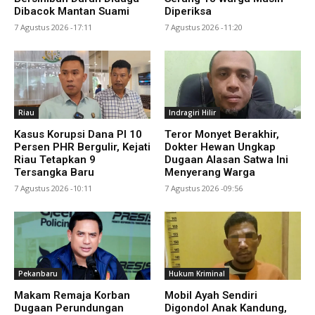
Dibacok Mantan Suami
Diperiksa
7 Agustus 2026 -17:11
7 Agustus 2026 -11:20
Riau
Indragiri Hilir
Kasus Korupsi Dana PI 10
Teror Monyet Berakhir,
Persen PHR Bergulir, Kejati
Dokter Hewan Ungkap
Riau Tetapkan 9
Dugaan Alasan Satwa Ini
Tersangka Baru
Menyerang Warga
7 Agustus 2026 -10:11
7 Agustus 2026 -09:56
Pekanbaru
Hukum Kriminal
Makam Remaja Korban
Mobil Ayah Sendiri
Dugaan Perundungan
Digondol Anak Kandung,