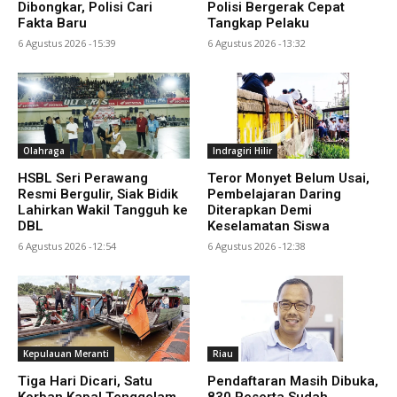
Dibongkar, Polisi Cari
Polisi Bergerak Cepat
Fakta Baru
Tangkap Pelaku
6 Agustus 2026 -15:39
6 Agustus 2026 -13:32
Olahraga
Indragiri Hilir
HSBL Seri Perawang
Teror Monyet Belum Usai,
Resmi Bergulir, Siak Bidik
Pembelajaran Daring
Lahirkan Wakil Tangguh ke
Diterapkan Demi
DBL
Keselamatan Siswa
6 Agustus 2026 -12:54
6 Agustus 2026 -12:38
Kepulauan Meranti
Riau
Tiga Hari Dicari, Satu
Pendaftaran Masih Dibuka,
Korban Kapal Tenggelam
830 Peserta Sudah