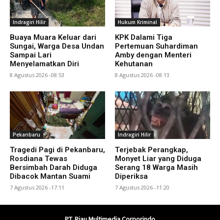
Indragiri Hilir
Hukum Kriminal
Buaya Muara Keluar dari
KPK Dalami Tiga
Sungai, Warga Desa Undan
Pertemuan Suhardiman
Sampai Lari
Amby dengan Menteri
Menyelamatkan Diri
Kehutanan
8 Agustus 2026 -08:53
8 Agustus 2026 -08:13
Pekanbaru
Indragiri Hilir
Tragedi Pagi di Pekanbaru,
Terjebak Perangkap,
Rosdiana Tewas
Monyet Liar yang Diduga
Bersimbah Darah Diduga
Serang 18 Warga Masih
Dibacok Mantan Suami
Diperiksa
7 Agustus 2026 -17:11
7 Agustus 2026 -11:20
PT. Riau Multimedia Corporindo