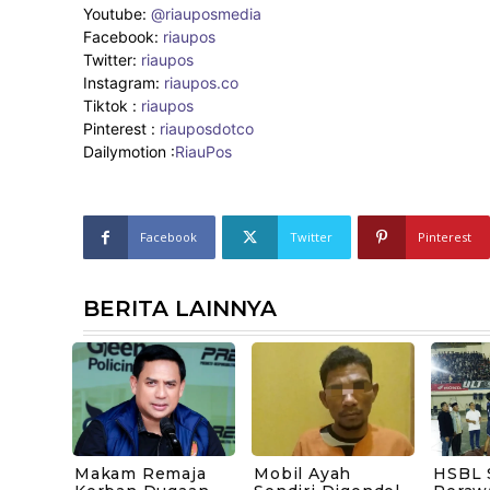
Youtube:
@riauposmedia
Facebook:
riaupos
Twitter:
riaupos
Instagram:
riaupos.co
Tiktok :
riaupos
Pinterest :
riauposdotco
Dailymotion :
RiauPos
Facebook
Twitter
Pinterest
BERITA LAINNYA
Makam Remaja
Mobil Ayah
HSBL 