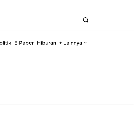
olitik
E-Paper
Hiburan
+ Lainnya