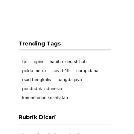
Trending Tags
fpi
opini
habib rizieq shihab
polda metro
covid-19
narapidana
rsud bengkalis
pangda jaya
penduduk indonesia
kementerian kesehatan
Rubrik Dicari