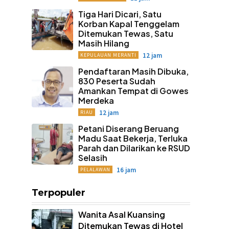
Tiga Hari Dicari, Satu
Korban Kapal Tenggelam
Ditemukan Tewas, Satu
Masih Hilang
12 jam
KEPULAUAN MERANTI
Pendaftaran Masih Dibuka,
830 Peserta Sudah
Amankan Tempat di Gowes
Merdeka
12 jam
RIAU
Petani Diserang Beruang
Madu Saat Bekerja, Terluka
Parah dan Dilarikan ke RSUD
Selasih
16 jam
PELALAWAN
Terpopuler
Wanita Asal Kuansing
Ditemukan Tewas di Hotel