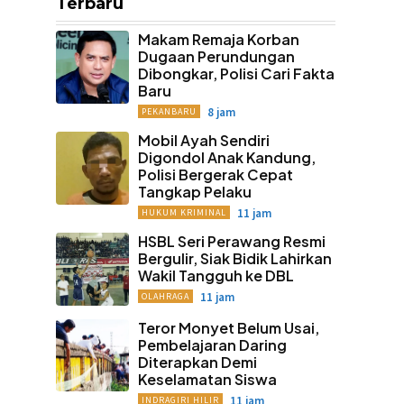
Terbaru
Makam Remaja Korban
Dugaan Perundungan
Dibongkar, Polisi Cari Fakta
Baru
8 jam
PEKANBARU
Mobil Ayah Sendiri
Digondol Anak Kandung,
Polisi Bergerak Cepat
Tangkap Pelaku
11 jam
HUKUM KRIMINAL
HSBL Seri Perawang Resmi
Bergulir, Siak Bidik Lahirkan
Wakil Tangguh ke DBL
11 jam
OLAHRAGA
Teror Monyet Belum Usai,
Pembelajaran Daring
Diterapkan Demi
Keselamatan Siswa
11 jam
INDRAGIRI HILIR