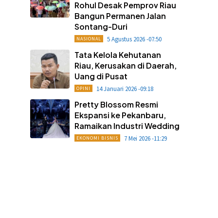
Rohul Desak Pemprov Riau
Bangun Permanen Jalan
Sontang-Duri
5 Agustus 2026 -07:50
NASIONAL
Tata Kelola Kehutanan
Riau, Kerusakan di Daerah,
Uang di Pusat
14 Januari 2026 -09:18
OPINI
Pretty Blossom Resmi
Ekspansi ke Pekanbaru,
Ramaikan Industri Wedding
7 Mei 2026 -11:29
EKONOMI BISNIS