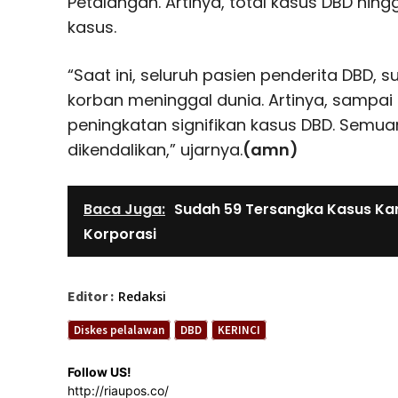
Petalangan. Artinya, total kasus DBD hing
kasus.
“Saat ini, seluruh pasien penderita DBD, 
korban meninggal dunia. Artinya, sampai 
peningkatan signifikan kasus DBD. Semua
dikendalikan,” ujarnya.
(amn)
Baca Juga:
Sudah 59 Tersangka Kasus Karh
Korporasi
Editor :
Redaksi
Diskes pelalawan
DBD
KERINCI
Follow US!
http://riaupos.co/