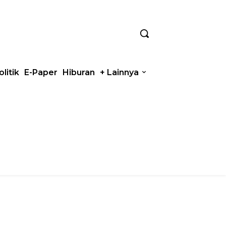
olitik
E-Paper
Hiburan
+ Lainnya