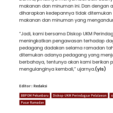
makanan dan minuman ini. Dan dengan ad
diharapkan kedepannya tidak ditemukan
makanan dan minuman yang mengandung
”Jadi, kami bersama Diskop UKM Perinda
meningkatkan pengawasan terhadap dagan
pedagang dadakan selama ramadan tahun 
ditemukan adanya pedagang yang menj
berbahaya, tentunya akan kami berikan 
mengulanginya kembali,” ujarnya.
(yls)
Editor :
Redaksi
BBPOM Pekanbaru
Diskop-UKM Perindagsar Pelalawan
s
Pasar Ramadan