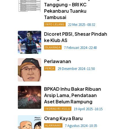
Tanggung – BRI KC
Pekanbaru Tuanku
Tambusai
22 Mei 2025 -08:32
INFO LELANG
Dicoret PBSI, Shesar Pindah
ke Klub AS
7 Februari 2024 -22:40
OLAHRAGA
Perlawanan
29 Desember 2024 -11:50
PERCA
BPKAD Inhu Bakar Ribuan
Arsip Lama, Pendataan
Aset Belum Rampung
19 April 2025 -16:15
INDRAGIRI HULU
Orang Kaya Baru
7 Agustus 2024 -10:35
ALAMAAAK!