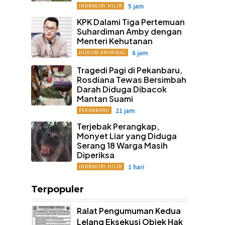
5 jam
INDRAGIRI HILIR
KPK Dalami Tiga Pertemuan
Suhardiman Amby dengan
Menteri Kehutanan
6 jam
HUKUM KRIMINAL
Tragedi Pagi di Pekanbaru,
Rosdiana Tewas Bersimbah
Darah Diduga Dibacok
Mantan Suami
21 jam
PEKANBARU
Terjebak Perangkap,
Monyet Liar yang Diduga
Serang 18 Warga Masih
Diperiksa
1 hari
INDRAGIRI HILIR
Terpopuler
Ralat Pengumuman Kedua
Lelang Eksekusi Objek Hak