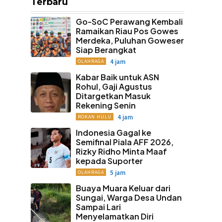
Terbaru
Go-SoC Perawang Kembali
Ramaikan Riau Pos Gowes
Merdeka, Puluhan Goweser
Siap Berangkat
4 jam
OLAHRAGA
Kabar Baik untuk ASN
Rohul, Gaji Agustus
Ditargetkan Masuk
Rekening Senin
4 jam
ROKAN HULU
Indonesia Gagal ke
Semifinal Piala AFF 2026,
Rizky Ridho Minta Maaf
kepada Suporter
5 jam
OLAHRAGA
Buaya Muara Keluar dari
Sungai, Warga Desa Undan
Sampai Lari
Menyelamatkan Diri