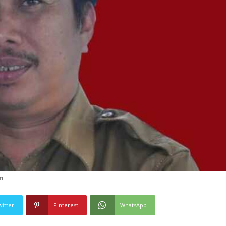
n
witter
Pinterest
WhatsApp