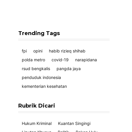
Trending Tags
fpi
opini
habib rizieq shihab
polda metro
covid-19
narapidana
rsud bengkalis
pangda jaya
penduduk indonesia
kementerian kesehatan
Rubrik Dicari
Hukum Kriminal
Kuantan Singingi