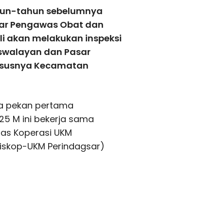
hun-tahun sebelumnya
sar Pengawas Obat dan
i akan melakukan inspeksi
swalayan dan Pasar
ususnya Kecamatan
da pekan pertama
5 M ini bekerja sama
nas Koperasi UKM
Diskop-UKM Perindagsar)