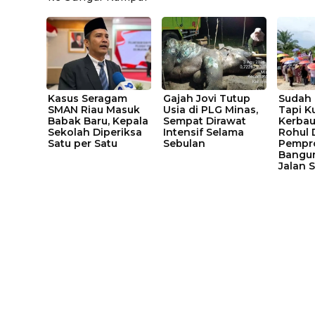
Kasus Seragam
Gajah Jovi Tutup
Sudah 
SMAN Riau Masuk
Usia di PLG Minas,
Tapi 
Babak Baru, Kepala
Sempat Dirawat
Kerbau
Sekolah Diperiksa
Intensif Selama
Rohul 
Satu per Satu
Sebulan
Pempro
Bangu
Jalan 