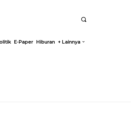
olitik
E-Paper
Hiburan
+ Lainnya