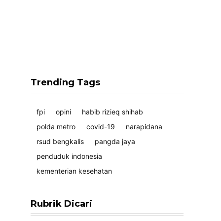
Trending Tags
fpi
opini
habib rizieq shihab
polda metro
covid-19
narapidana
rsud bengkalis
pangda jaya
penduduk indonesia
kementerian kesehatan
Rubrik Dicari