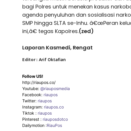
bagi Polres untuk menekan kasus narkob
agenda penyuluhan dan sosialisasi nark
SMP hingga SLTA se-Inhu. â€œPeran kelua
ini,â€ tegas Kapolres.
(zed)
Laporan Kasmedi, Rengat
Editor :
Arif Oktafian
Follow US!
http://riaupos.co/
Youtube:
@riauposmedia
Facebook:
riaupos
Twitter:
riaupos
Instagram:
riaupos.co
Tiktok :
riaupos
Pinterest :
riauposdotco
Dailymotion :
RiauPos