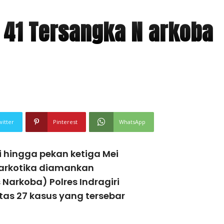
 41 Tersangka N arkoba
witter
Pinterest
WhatsApp
i hingga pekan ketiga Mei
narkotika diamankan
 Narkoba) Polres Indragiri
atas 27 kasus yang tersebar