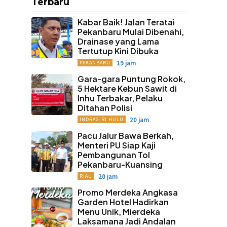
Terbaru
Kabar Baik! Jalan Teratai
Pekanbaru Mulai Dibenahi,
Drainase yang Lama
Tertutup Kini Dibuka
19 jam
PEKANBARU
Gara-gara Puntung Rokok,
5 Hektare Kebun Sawit di
Inhu Terbakar, Pelaku
Ditahan Polisi
20 jam
INDRAGIRI HULU
Pacu Jalur Bawa Berkah,
Menteri PU Siap Kaji
Pembangunan Tol
Pekanbaru-Kuansing
20 jam
RIAU
Promo Merdeka Angkasa
Garden Hotel Hadirkan
Menu Unik, Mierdeka
Laksamana Jadi Andalan