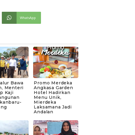
WhatsApp
Jalur Bawa
Promo Merdeka
h, Menteri
Angkasa Garden
p Kaji
Hotel Hadirkan
angunan
Menu Unik,
ekanbaru-
Mierdeka
ing
Laksamana Jadi
Andalan