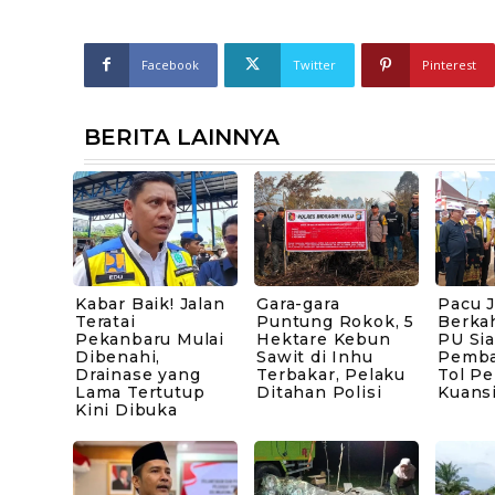
Facebook
Twitter
Pinterest
BERITA LAINNYA
Kabar Baik! Jalan
Gara-gara
Pacu 
Teratai
Puntung Rokok, 5
Berka
Pekanbaru Mulai
Hektare Kebun
PU Sia
Dibenahi,
Sawit di Inhu
Pemb
Drainase yang
Terbakar, Pelaku
Tol P
Lama Tertutup
Ditahan Polisi
Kuans
Kini Dibuka