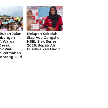
Bukan Jalan,
Delapan Sekolah
Kubangan
Siap Adu Gengsi di
’, Warga
HSBL Siak Series
Desak
2026, Bupati Afni
v Riau
Dijadwalkan Hadir
n Permanen
Sontang-Duri