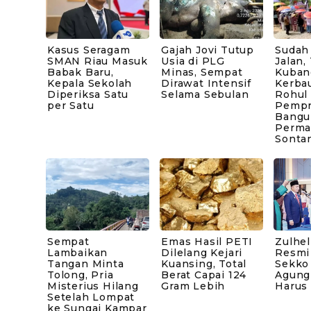
Kasus Seragam
Gajah Jovi Tutup
Sudah
SMAN Riau Masuk
Usia di PLG
Jalan,
Babak Baru,
Minas, Sempat
Kuban
Kepala Sekolah
Dirawat Intensif
Kerbau
Diperiksa Satu
Selama Sebulan
Rohul
per Satu
Pempr
Bangu
Perma
Sonta
Sempat
Emas Hasil PETI
Zulhel
Lambaikan
Dilelang Kejari
Resmi
Tangan Minta
Kuansing, Total
Sekko
Tolong, Pria
Berat Capai 124
Agung
Misterius Hilang
Gram Lebih
Harus
Setelah Lompat
ke Sungai Kampar