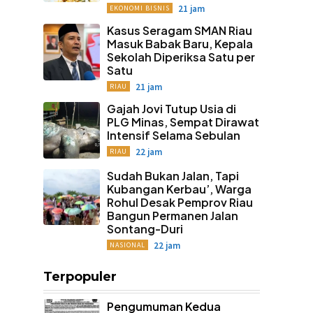
21 jam
EKONOMI BISNIS
Kasus Seragam SMAN Riau
Masuk Babak Baru, Kepala
Sekolah Diperiksa Satu per
Satu
21 jam
RIAU
Gajah Jovi Tutup Usia di
PLG Minas, Sempat Dirawat
Intensif Selama Sebulan
22 jam
RIAU
Sudah Bukan Jalan, Tapi
Kubangan Kerbau’, Warga
Rohul Desak Pemprov Riau
Bangun Permanen Jalan
Sontang-Duri
22 jam
NASIONAL
Terpopuler
Pengumuman Kedua