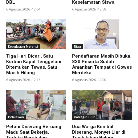
DBL
Keselamatan Siswa
6 Agustus 2026 -12:54
6 Agustus 2026 -12:38
Kepulauan Meranti
Riau
Tiga Hari Dicari, Satu
Pendaftaran Masih Dibuka,
Korban Kapal Tenggelam
830 Peserta Sudah
Ditemukan Tewas, Satu
Amankan Tempat di Gowes
Masih Hilang
Merdeka
6 Agustus 2026 -12:16
6 Agustus 2026 -12:00
Pelalawan
Indragiri Hilir
Petani Diserang Beruang
Dua Warga Kembali
Madu Saat Bekerja,
Diserang, Monyet Liar di
Terluka Parah dan
Tembilahan Belum