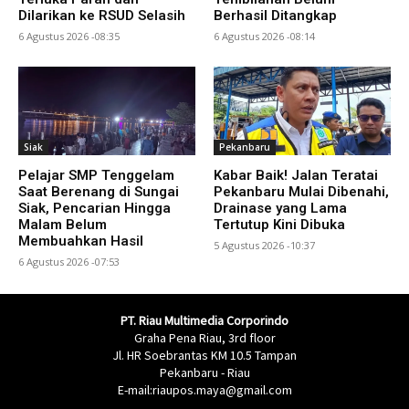
Dilarikan ke RSUD Selasih
Berhasil Ditangkap
6 Agustus 2026 -08:35
6 Agustus 2026 -08:14
Siak
Pekanbaru
Pelajar SMP Tenggelam
Kabar Baik! Jalan Teratai
Saat Berenang di Sungai
Pekanbaru Mulai Dibenahi,
Siak, Pencarian Hingga
Drainase yang Lama
Malam Belum
Tertutup Kini Dibuka
Membuahkan Hasil
5 Agustus 2026 -10:37
6 Agustus 2026 -07:53
PT. Riau Multimedia Corporindo
Graha Pena Riau, 3rd floor
Jl. HR Soebrantas KM 10.5 Tampan
Pekanbaru - Riau
E-mail:riaupos.maya@gmail.com