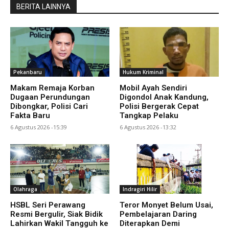
BERITA LAINNYA
Pekanbaru
Hukum Kriminal
Makam Remaja Korban
Mobil Ayah Sendiri
Dugaan Perundungan
Digondol Anak Kandung,
Dibongkar, Polisi Cari
Polisi Bergerak Cepat
Fakta Baru
Tangkap Pelaku
6 Agustus 2026 -15:39
6 Agustus 2026 -13:32
Olahraga
Indragiri Hilir
HSBL Seri Perawang
Teror Monyet Belum Usai,
Resmi Bergulir, Siak Bidik
Pembelajaran Daring
Lahirkan Wakil Tangguh ke
Diterapkan Demi