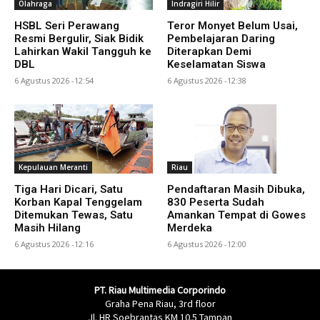
Olahraga
Indragiri Hilir
HSBL Seri Perawang
Teror Monyet Belum Usai,
Resmi Bergulir, Siak Bidik
Pembelajaran Daring
Lahirkan Wakil Tangguh ke
Diterapkan Demi
DBL
Keselamatan Siswa
6 Agustus 2026 -12:54
6 Agustus 2026 -12:38
Kepulauan Meranti
Riau
Tiga Hari Dicari, Satu
Pendaftaran Masih Dibuka,
Korban Kapal Tenggelam
830 Peserta Sudah
Ditemukan Tewas, Satu
Amankan Tempat di Gowes
Masih Hilang
Merdeka
6 Agustus 2026 -12:16
6 Agustus 2026 -12:00
PT. Riau Multimedia Corporindo
Graha Pena Riau, 3rd floor
Jl. HR Soebrantas KM 10.5 Tampan