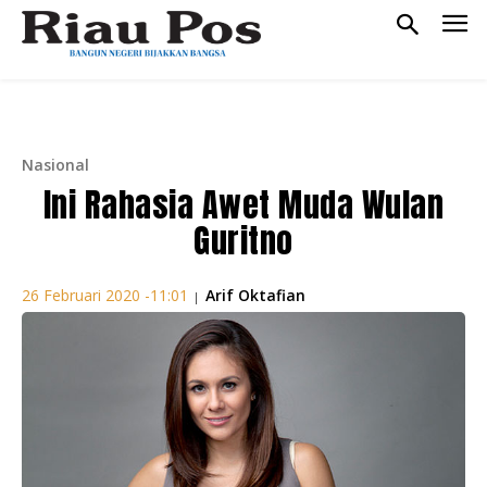
Nasional
Ini Rahasia Awet Muda Wulan
Guritno
Arif Oktafian
26 Februari 2020 -11:01
|