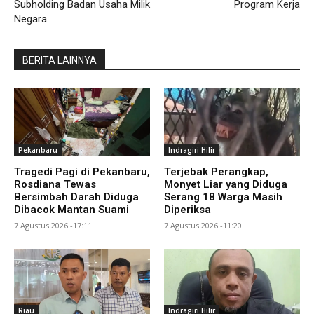
Subholding Badan Usaha Milik
Program Kerja
Negara
BERITA LAINNYA
Pekanbaru
Indragiri Hilir
Tragedi Pagi di Pekanbaru,
Terjebak Perangkap,
Rosdiana Tewas
Monyet Liar yang Diduga
Bersimbah Darah Diduga
Serang 18 Warga Masih
Dibacok Mantan Suami
Diperiksa
7 Agustus 2026 -17:11
7 Agustus 2026 -11:20
Riau
Indragiri Hilir