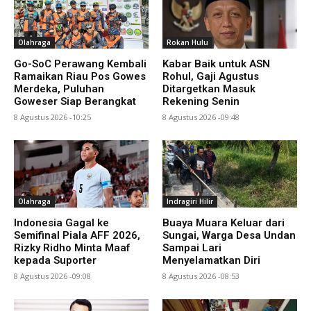
Olahraga
Rokan Hulu
Go-SoC Perawang Kembali
Kabar Baik untuk ASN
Ramaikan Riau Pos Gowes
Rohul, Gaji Agustus
Merdeka, Puluhan
Ditargetkan Masuk
Goweser Siap Berangkat
Rekening Senin
8 Agustus 2026 -10:25
8 Agustus 2026 -09:48
Olahraga
Indragiri Hilir
Indonesia Gagal ke
Buaya Muara Keluar dari
Semifinal Piala AFF 2026,
Sungai, Warga Desa Undan
Rizky Ridho Minta Maaf
Sampai Lari
kepada Suporter
Menyelamatkan Diri
8 Agustus 2026 -09:08
8 Agustus 2026 -08:53