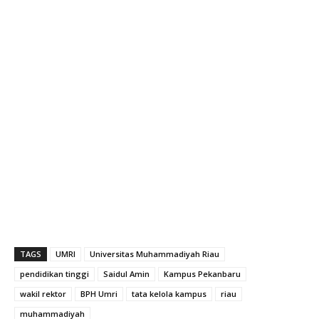
TAGS
UMRI
Universitas Muhammadiyah Riau
pendidikan tinggi
Saidul Amin
Kampus Pekanbaru
wakil rektor
BPH Umri
tata kelola kampus
riau
muhammadiyah