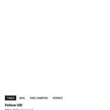
TAGS
dlhk
ONG SAMPAH
KERINCI
Follow US!