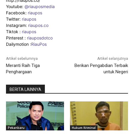
http://riaupos.co/
Youtube:
@riauposmedia
Facebook:
riaupos
Twitter:
riaupos
Instagram:
riaupos.co
Tiktok :
riaupos
Pinterest :
riauposdotco
Dailymotion :
RiauPos
Artikel sebelumnya
Artikel selanjutnya
Meranti Raih Tiga
Berikan Pengabdian Terbaik
Penghargaan
untuk Negeri
BERITA LAINNYA
Pekanbaru
Hukum Kriminal