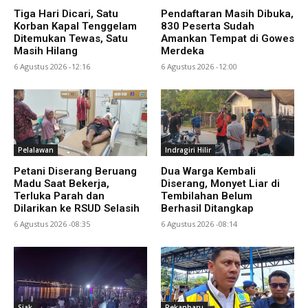
Tiga Hari Dicari, Satu
Pendaftaran Masih Dibuka,
Korban Kapal Tenggelam
830 Peserta Sudah
Ditemukan Tewas, Satu
Amankan Tempat di Gowes
Masih Hilang
Merdeka
6 Agustus 2026 -12:16
6 Agustus 2026 -12:00
Pelalawan
Indragiri Hilir
Petani Diserang Beruang
Dua Warga Kembali
Madu Saat Bekerja,
Diserang, Monyet Liar di
Terluka Parah dan
Tembilahan Belum
Dilarikan ke RSUD Selasih
Berhasil Ditangkap
6 Agustus 2026 -08:35
6 Agustus 2026 -08:14
Siak
Pekanbaru