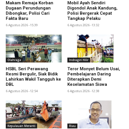
Makam Remaja Korban
Mobil Ayah Sendiri
Dugaan Perundungan
Digondol Anak Kandung,
Dibongkar, Polisi Cari
Polisi Bergerak Cepat
Fakta Baru
Tangkap Pelaku
6 Agustus 2026 -15:39
6 Agustus 2026 -13:32
Olahraga
Indragiri Hilir
HSBL Seri Perawang
Teror Monyet Belum Usai,
Resmi Bergulir, Siak Bidik
Pembelajaran Daring
Lahirkan Wakil Tangguh ke
Diterapkan Demi
DBL
Keselamatan Siswa
6 Agustus 2026 -12:54
6 Agustus 2026 -12:38
Kepulauan Meranti
Riau